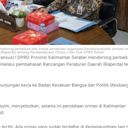
endorong perbaikan tata kelola pendataan organisasi kemasyarakatan (ormas) me
(Raperda) tentang Pemberdayaan Ormas. Foto-Dok DPRD Kalsel
Pansus) I DPRD Provinsi Kalimantan Selatan mendorong perbaik
) melalui pembahasan Rancangan Peraturan Daerah (Raperda) t
njungan kerja ke Badan Kesatuan Bangsa dan Politik (Kesbang
syim, menyebutkan, selama ini pendataan ormas di Kalimantan
if.
 tertib. Ada ormas yang sudah terdaftar di Kemenkumham tapi t