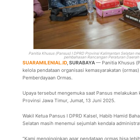
Panitia Khusus (Pansus) I DPRD Provinsi Kalimantan Selatan m
pembahasan Rancangan Peraturan Daerah 
SUARAMILENIAL.ID
, SURABAYA
— Panitia Khusus (
kelola pendataan organisasi kemasyarakatan (ormas
Pemberdayaan Ormas.
Upaya tersebut mengemuka saat Pansus melakukan ku
Provinsi Jawa Timur, Jumat, 13 Juni 2025.
Wakil Ketua Pansus I DPRD Kalsel, Habib Hamid Baha
Selatan masih menemui sejumlah kendala administrat
“Kami menginginkan agar pendataan ormas bisa lebih