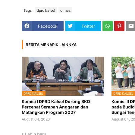
Tags
dprd kalsel
ormas
Facebook
Twitter
BERITA MENARIK LAINNYA
DPRD KALSEL
DPRD KALSEL
Komisi I DPRD Kalsel Dorong BKD
Komisi II D
Percepat Serapan Anggaran dan
pada Budid
Matangkan Program 2027
Sungai Te
August 04, 2026
August 04, 2
Lebih baru