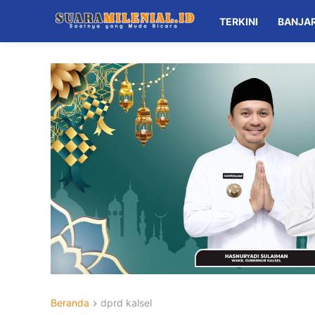
TERKINI
BANJA
Beranda
dprd kalsel