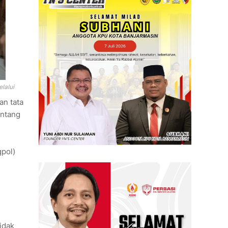
lalui
an tata
entang
pol)
idak