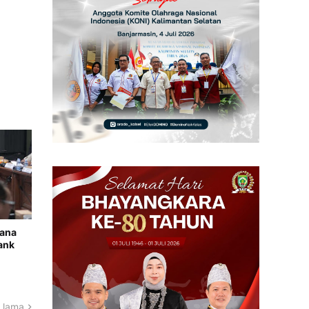
cana
ank
 lama