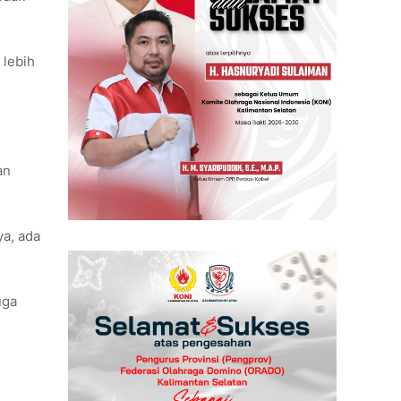
 lebih
an
ya, ada
uga