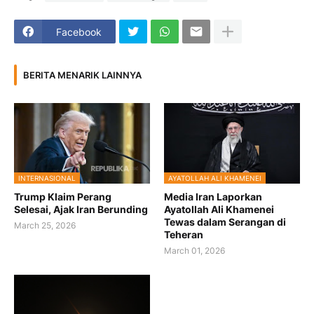
Facebook
BERITA MENARIK LAINNYA
INTERNASIONAL
AYATOLLAH ALI KHAMENEI
Trump Klaim Perang
Media Iran Laporkan
Selesai, Ajak Iran Berunding
Ayatollah Ali Khamenei
Tewas dalam Serangan di
March 25, 2026
Teheran
March 01, 2026