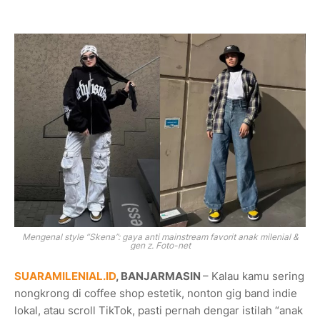
Mengenal style “Skena”: gaya anti mainstream favorit anak milenial &
gen z. Foto-net
SUARAMILENIAL.ID
, BANJARMASIN
– Kalau kamu sering
nongkrong di coffee shop estetik, nonton gig band indie
lokal, atau scroll TikTok, pasti pernah dengar istilah “anak