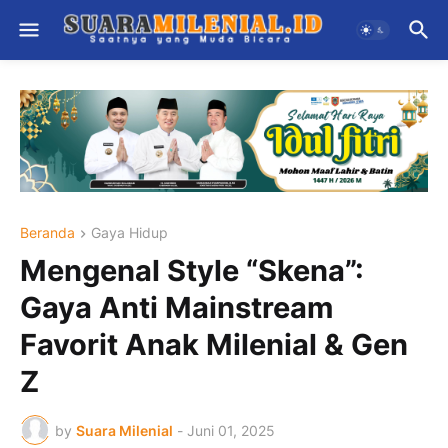
Beranda
Gaya Hidup
Mengenal Style “Skena”:
Gaya Anti Mainstream
Favorit Anak Milenial & Gen
Z
by
Suara Milenial
-
Juni 01, 2025