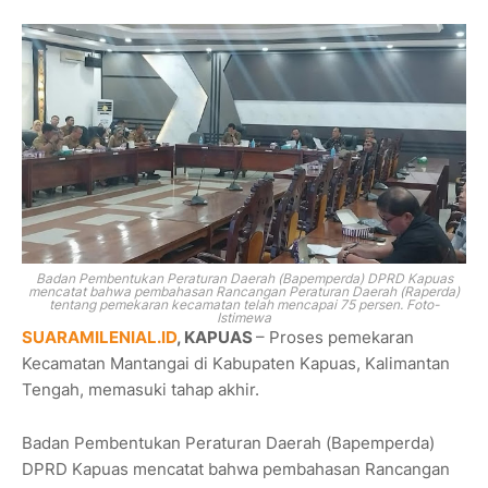
Badan Pembentukan Peraturan Daerah (Bapemperda) DPRD Kapuas
mencatat bahwa pembahasan Rancangan Peraturan Daerah (Raperda)
tentang pemekaran kecamatan telah mencapai 75 persen. Foto-
Istimewa
SUARAMILENIAL.ID
, KAPUAS
– Proses pemekaran
Kecamatan Mantangai di Kabupaten Kapuas, Kalimantan
Tengah, memasuki tahap akhir.
Badan Pembentukan Peraturan Daerah (Bapemperda)
DPRD Kapuas mencatat bahwa pembahasan Rancangan