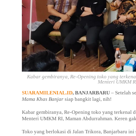
Kabar gembiranya, Re-Opening toko yang terkenal
Menteri UMKM RI
SUARAMILENIAL.ID
, BANJARBARU
– Setelah s
Mama Khas Banjar
siap bangkit lagi, nih!
Kabar gembiranya, Re-Opening toko yang terkenal de
Menteri UMKM RI, Maman Abdurrahman. Keren gak
Toko yang berlokasi di Jalan Trikora, Banjarbaru in