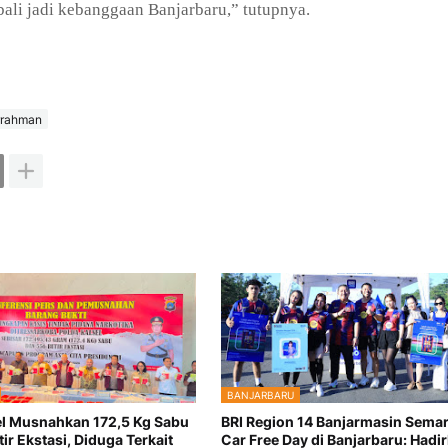
li jadi kebanggaan Banjarbaru,” tutupnya.
rrahman
BANJARBARU
el Musnahkan 172,5 Kg Sabu
BRI Region 14 Banjarmasin Sema
ir Ekstasi, Diduga Terkait
Car Free Day di Banjarbaru: Hadi