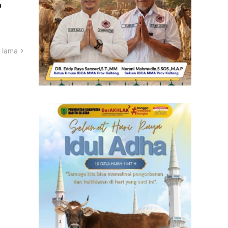
n
 lama