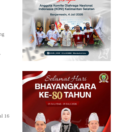
ung
,
al 16