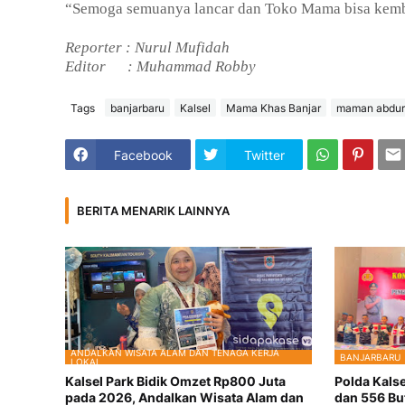
“Semoga semuanya lancar dan Toko Mama bisa kemba
Reporter : Nurul Mufidah
Editor
: Muhammad Robby
Tags
banjarbaru
Kalsel
Mama Khas Banjar
maman abdu
Facebook
Twitter
BERITA MENARIK LAINNYA
ANDALKAN WISATA ALAM DAN TENAGA KERJA
BANJARBARU
LOKAL
Kalsel Park Bidik Omzet Rp800 Juta
Polda Kals
pada 2026, Andalkan Wisata Alam dan
dan 556 But