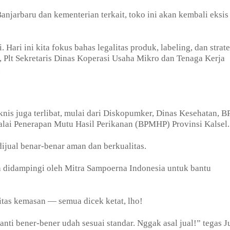
njarbaru dan kementerian terkait, toko ini akan kembali eksis
ari ini kita fokus bahas legalitas produk, labeling, dan strate
i, Plt Sekretaris Dinas Koperasi Usaha Mikro dan Tenaga Kerja
.
knis juga terlibat, mulai dari Diskopumker, Dinas Kesehatan,
alai Penerapan Mutu Hasil Perikanan (BPMHP) Provinsi Kalsel
jual benar-benar aman dan berkualitas.
an didampingi oleh Mitra Sampoerna Indonesia untuk bantu
itas kemasan — semua dicek ketat, lho!
nti bener-bener udah sesuai standar. Nggak asal jual!” tegas J