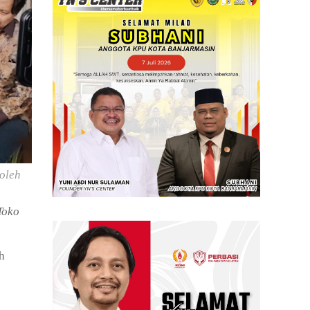
oleh
Toko
h