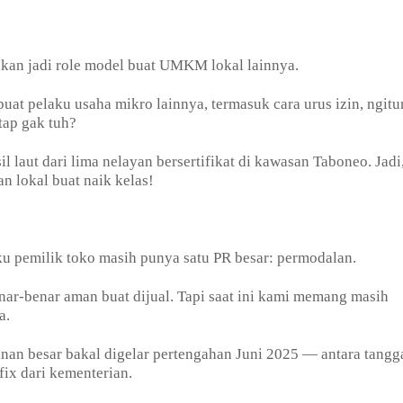
akan jadi role model buat UMKM lokal lainnya.
at pelaku usaha mikro lainnya, termasuk cara urus izin, ngit
tap gak tuh?
l laut dari lima nelayan bersertifikat di kawasan Taboneo. Jadi
 lokal buat naik kelas!
laku pemilik toko masih punya satu PR besar: permodalan.
nar-benar aman buat dijual. Tapi saat ini kami memang masih
a.
inan besar bakal digelar pertengahan Juni 2025 — antara tangg
ix dari kementerian.