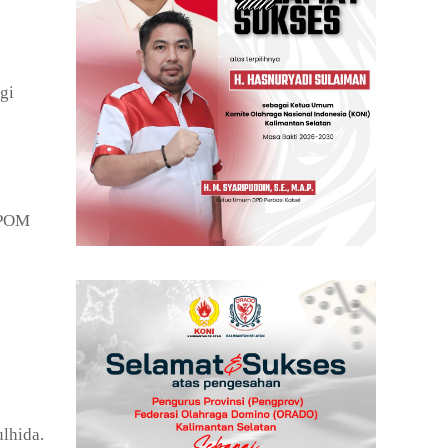
gi
 BPOM
.
ulhida.