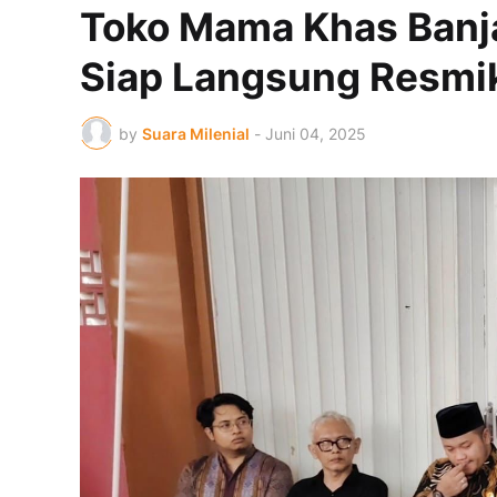
Toko Mama Khas Banj
Siap Langsung Resmi
by
Suara Milenial
-
Juni 04, 2025