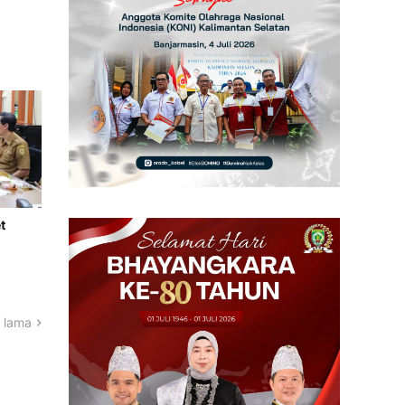
t
 lama