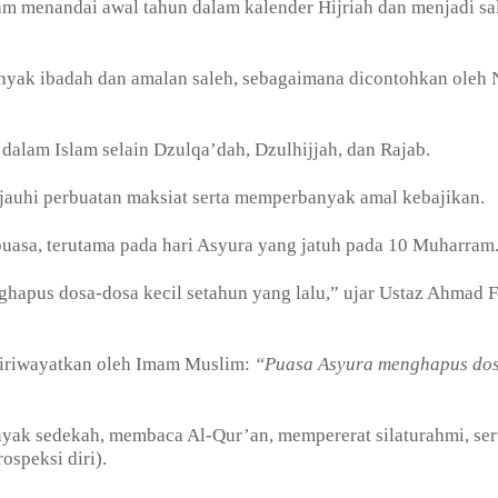
m menandai awal tahun dalam kalender Hijriah dan menjadi sa
nyak ibadah dan amalan saleh, sebagaimana dicontohkan oleh 
alam Islam selain Dzulqa’dah, Dzulhijjah, dan Rajab.
jauhi perbuatan maksiat serta memperbanyak amal kebajikan.
uasa, terutama pada hari Asyura yang jatuh pada 10 Muharram
hapus dosa-dosa kecil setahun yang lalu,” ujar Ustaz Ahmad 
iriwayatkan oleh Imam Muslim:
“Puasa Asyura menghapus dos
nyak sedekah, membaca Al-Qur’an, mempererat silaturahmi, ser
ospeksi diri).