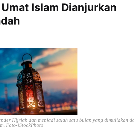
 Umat Islam Dianjurkan
adah
der Hijriah dan menjadi salah satu bulan yang dimuliakan d
am.
Foto-iStockPhoto