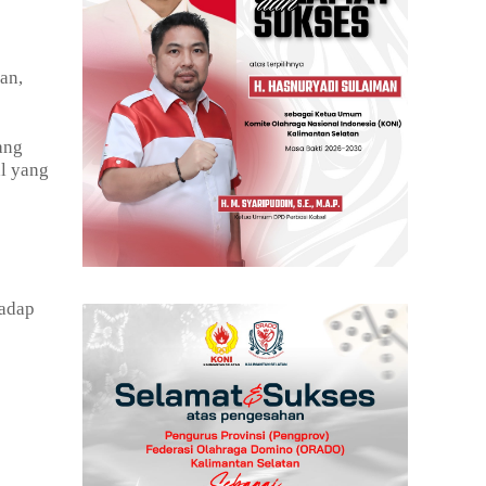
an,
ang
al yang
hadap