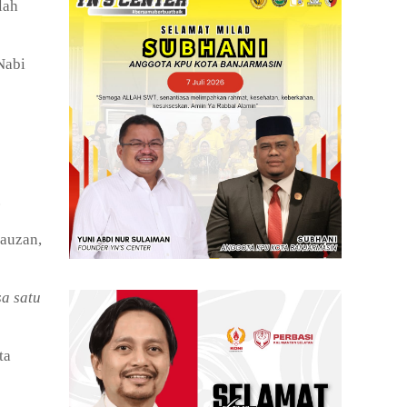
lah
Nabi
.
Fauzan,
a satu
ta