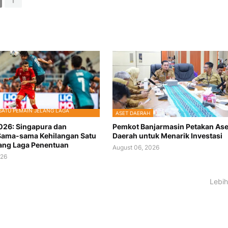
SATU PEMAIN JELANG LAGA
ASET DAERAH
2026: Singapura dan
Pemkot Banjarmasin Petakan Ase
Sama-sama Kehilangan Satu
Daerah untuk Menarik Investasi
ang Laga Penentuan
August 06, 2026
026
Lebih