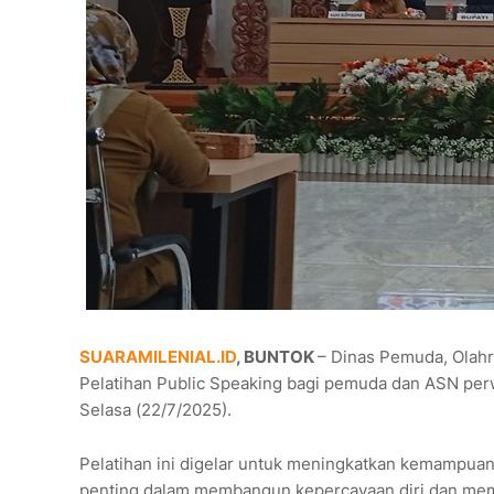
SUARAMILENIAL.ID
, BUNTOK
– Dinas Pemuda, Olahr
Pelatihan Public Speaking bagi pemuda dan ASN perw
Selasa (22/7/2025).
Pelatihan ini digelar untuk meningkatkan kemampuan
penting dalam membangun kepercayaan diri dan mem