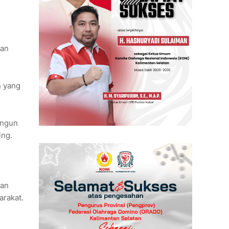
pan
n yang
angun
ing.
gan
arakat.