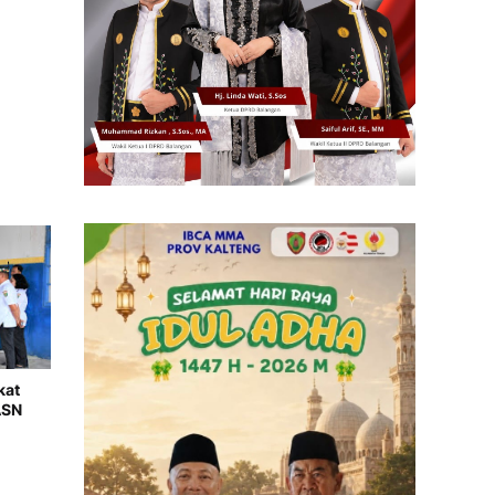
kat
ASN