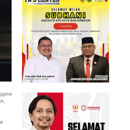
ggelar
ok,
al