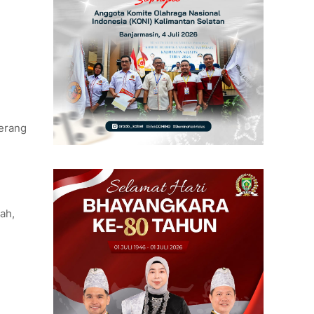
terang
rah,