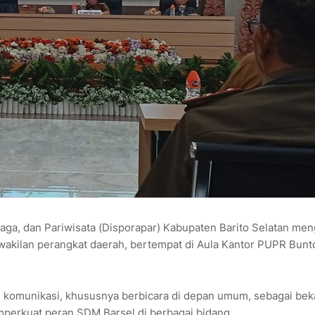
aga, dan Pariwisata (Disporapar) Kabupaten Barito Selatan men
akilan perangkat daerah, bertempat di Aula Kantor PUPR Bunt
 komunikasi, khususnya berbicara di depan umum, sebagai bek
perkuat peran SDM Barsel di berbagai bidang.