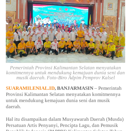
Pemerintah Provinsi Kalimantan Selatan menyatakan
komitmennya untuk mendukung kemajuan dunia seni dan
musik daerah.
Foto-Biro Adpim Pemprov Kalsel
SUARAMILENIAL.ID
, BANJARMASIN
– Pemerintah
Provinsi Kalimantan Selatan menyatakan komitmennya
untuk mendukung kemajuan dunia seni dan musik
daerah.
Hal itu disampaikan dalam Musyawarah Daerah (Musda)
Persatuan Artis Penyanyi, Pencipta Lagu, dan Pemusik