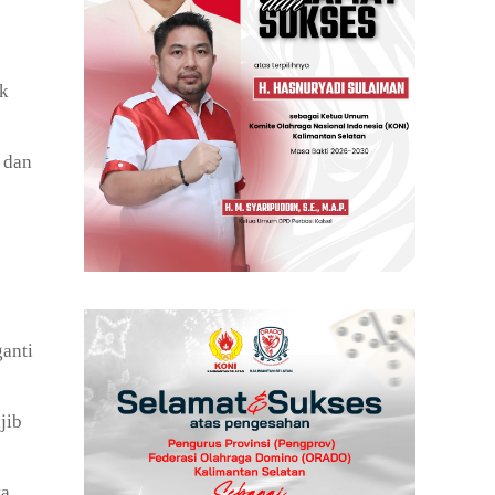
ak
 dan
ganti
jib
ta