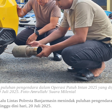
k puluhan pengendara dalam Operasi Patuh Intan 2025 yang di
 Juli 2025.
Foto-Amrullah/ Suara Milenial
alu Lintas Polresta Banjarmasin menindak puluhan pengendar
nggu dini hari, 20 Juli 2025.