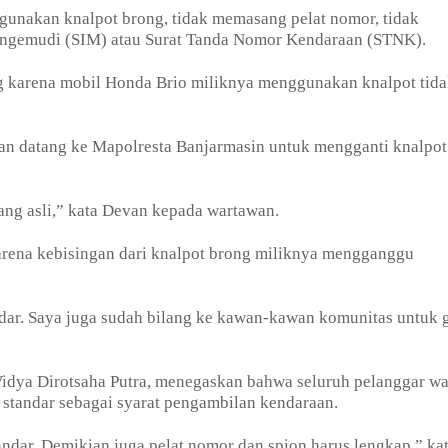
ggunakan knalpot brong, tidak memasang pelat nomor, tidak
 Mengemudi (SIM) atau Surat Tanda Nomor Kendaraan (STNK).
ang karena mobil Honda Brio miliknya menggunakan knalpot tid
Devan datang ke Mapolresta Banjarmasin untuk mengganti knalpot
ng asli,” kata Devan kepada wartawan.
arena kebisingan dari knalpot brong miliknya mengganggu
ndar. Saya juga sudah bilang ke kawan-kawan komunitas untuk 
idya Dirotsaha Putra, menegaskan bahwa seluruh pelanggar wa
standar sebagai syarat pengambilan kendaraan.
andar. Demikian juga pelat nomor dan spion harus lengkap,” ka