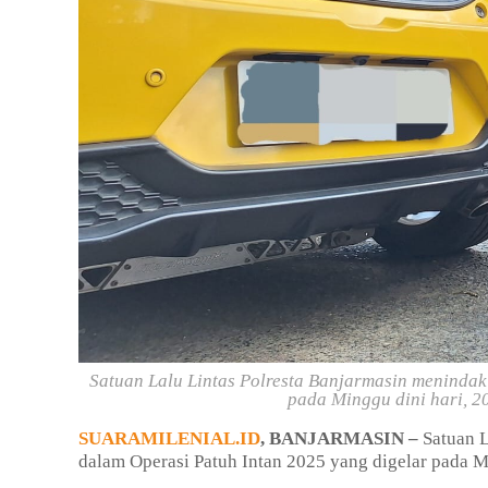
Satuan Lalu Lintas Polresta Banjarmasin meninda
pada Minggu dini hari, 20
SUARAMILENIAL.ID
, BANJARMASIN –
Satuan L
dalam Operasi Patuh Intan 2025 yang digelar pada Mi