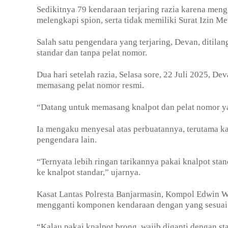
Sedikitnya 79 kendaraan terjaring razia karena men
melengkapi spion, serta tidak memiliki Surat Izin
Salah satu pengendara yang terjaring, Devan, ditil
standar dan tanpa pelat nomor.
Dua hari setelah razia, Selasa sore, 22 Juli 2025, 
memasang pelat nomor resmi.
“Datang untuk memasang knalpot dan pelat nomor ya
Ia mengaku menyesal atas perbuatannya, terutama k
pengendara lain.
“Ternyata lebih ringan tarikannya pakai knalpot sta
ke knalpot standar,” ujarnya.
Kasat Lantas Polresta Banjarmasin, Kompol Edwin W
mengganti komponen kendaraan dengan yang sesuai 
“Kalau pakai knalpot brong, wajib diganti dengan st