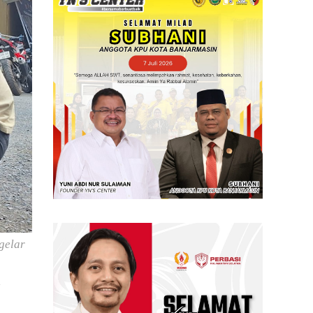
gelar
a