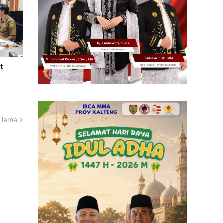
t
 lama