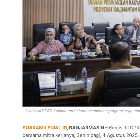
Komisi III DPRD Kalimantan Selatan membahas program kerja tah
SUARAMILENIAL.ID
, BANJARMASIN
– Komisi III DP
bersama mitra kerjanya, Senin pagi, 4 Agustus 2025.