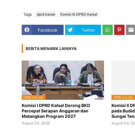
Tags
dprd kalsel
Komisi III DPRD Kalsel
Facebook
Twitter
BERITA MENARIK LAINNYA
DPRD KALSEL
DPRD KALSEL
Komisi I DPRD Kalsel Dorong BKD
Komisi II D
Percepat Serapan Anggaran dan
pada Budid
Matangkan Program 2027
Sungai Te
August 04, 2026
August 04, 2