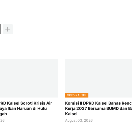
DPRD KALSEL
PRD Kalsel Soroti Krisis Air
Komisi II DPRD Kalsel Bahas Ren
aya Ikan Haruan di Hulu
Kerja 2027 Bersama BUMD dan B
ngah
Kalsel
026
August 03, 2026