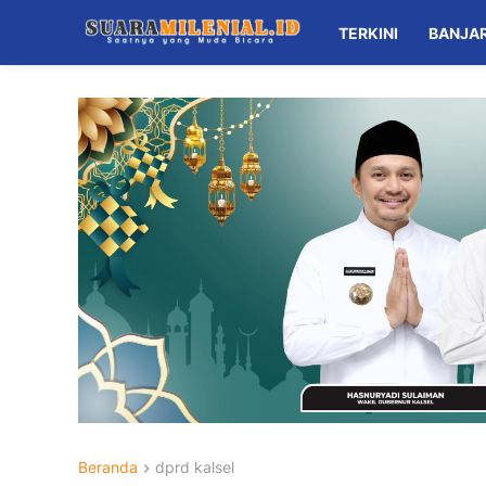
TERKINI
BANJA
Beranda
dprd kalsel