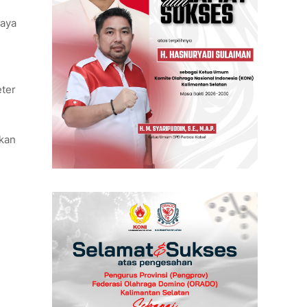
Daya
eter
ikan