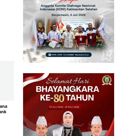
cana
ank