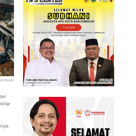
jarmasin
lan
kitar
knya.