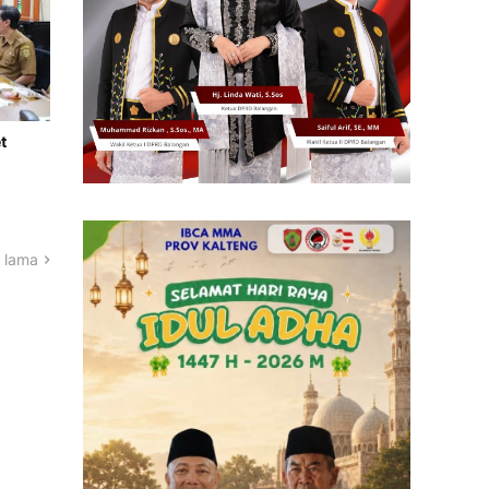
t
 lama