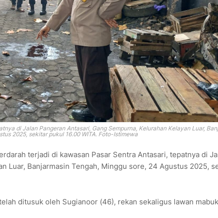
epatnya di Jalan Pangeran Antasari, Gang Sempurna, Kelurahan Kelayan Luar, Ban
tus 2025, sekitar pukul 16.00 WITA. Foto-Istimewa
rdarah terjadi di kawasan Pasar Sentra Antasari, tepatnya di Ja
n Luar, Banjarmasin Tengah, Minggu sore, 24 Agustus 2025, se
elah ditusuk oleh Sugianoor (46), rekan sekaligus lawan mabu