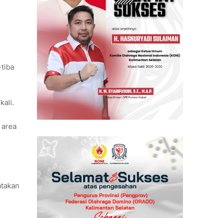
tiba
ali.
 area
atakan