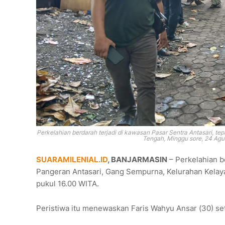
Perkelahian berdarah terjadi di kawasan Pasar Sentra Antasari, t
Tengah, Minggu sore, 24 Agus
SUARAMILENIAL.ID
, BANJARMASIN
– Perkelahian be
Pangeran Antasari, Gang Sempurna, Kelurahan Kelaya
pukul 16.00 WITA.
Peristiwa itu menewaskan Faris Wahyu Ansar (30) set