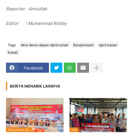
Reporter : Amrullah
Editor : Muhammad Robby
Tags
Aksi demo depan dprd kalsel
Banjarmasin
dprd kalsel
Kalsel
Facebook
BERITA MENARIK LAINNYA
POLDA KALSEL
HSS