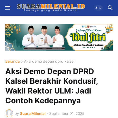
Beranda
Aksi demo depan dprd kalsel
Aksi Demo Depan DPRD
Kalsel Berakhir Kondusif,
Wakil Rektor ULM: Jadi
Contoh Kedepannya
by
Suara Milenial
-
September 01, 2025