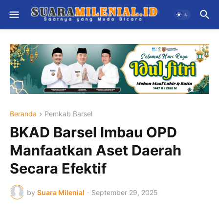
Beranda
Pemkab Barsel
BKAD Barsel Imbau OPD
Manfaatkan Aset Daerah
Secara Efektif
by
Suara Milenial
-
September 29, 2025