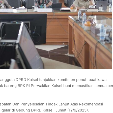
 anggota DPRD Kalsel tunjukkan komitmen penuh buat kawal
uk bareng BPK RI Perwakilan Kalsel buat memastikan semua ber
cepatan Dan Penyelesaian Tindak Lanjut Atas Rekomendasi
gelar di Gedung DPRD Kalsel, Jumat (12/9/2025).