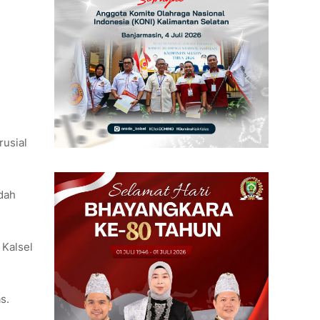
rusial
dah
 Kalsel
s.