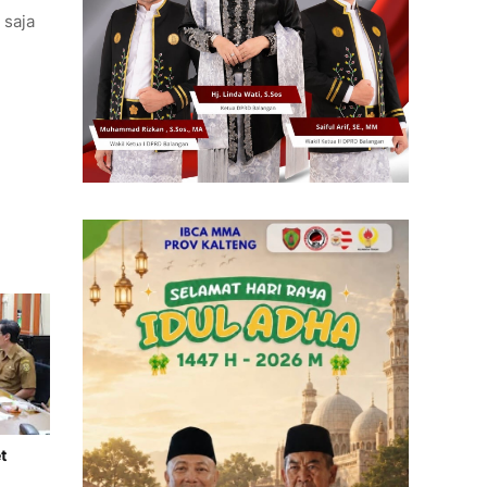
 saja
t