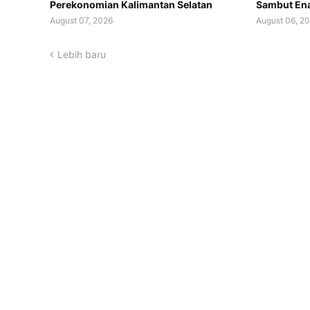
Perekonomian Kalimantan Selatan
Sambut Ena
August 07, 2026
August 06, 2
Lebih baru