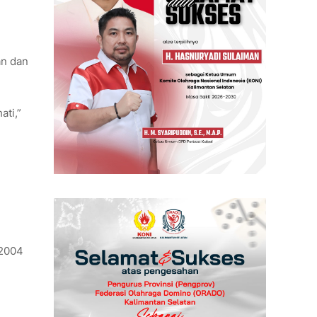
an dan
ati,”
 2004