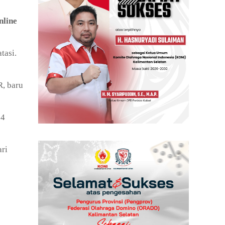
nline
tasi.
R, baru
34
ri