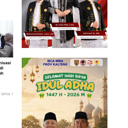
nisasi
di
ah
 lama