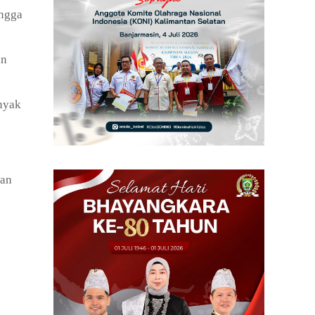
ingga
an
anyak
dan