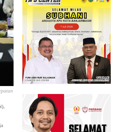
epatan
N),
ja