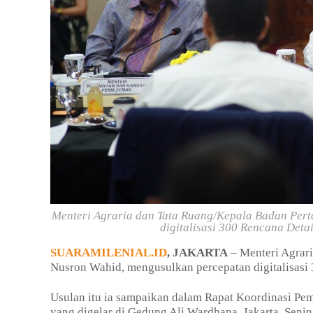
Menteri Agraria dan Tata Ruang/Kepala Badan Per
digitalisasi 300 Rencana Deta
SUARAMILENIAL.ID
, JAKARTA
– Menteri Agrar
Nusron Wahid, mengusulkan percepatan digitalisasi
Usulan itu ia sampaikan dalam Rapat Koordinasi Pe
yang digelar di Gedung Ali Wardhana, Jakarta, Seni