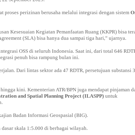
 proses perizinan berusaha melalui integrasi dengan sistem
O
usan Kesesuaian Kegiatan Pemanfaatan Ruang (KKPR) bisa tera
greement (SLA) bisa hanya dua sampai tiga hari,” ujarnya.
grasi OSS di seluruh Indonesia. Saat ini, dari total 646 RDT
grasi penuh bisa rampung bulan ini.
alan. Dari lintas sektor ada 47 RDTR, persetujuan substansi 
 hingga kini. Kementerian ATR/BPN juga mendapat pinjaman da
tration and Spatial Planning Project (ILASPP)
untuk
n.
ajian Badan Informasi Geospasial (BIG).
dasar skala 1:5.000 di berbagai wilayah.