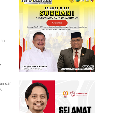
dan
a
lan dan
.