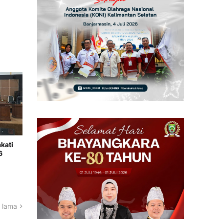
kati
6
 lama