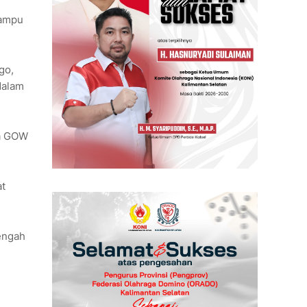
mampu
go,
dalam
ua GOW
at
tengah