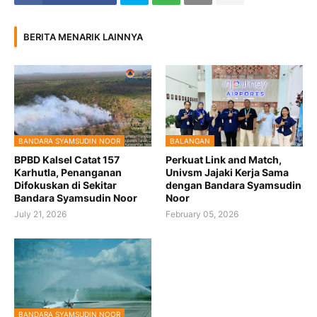
BERITA MENARIK LAINNYA
BANDARA SYAMSUDIN NOOR
BALANGAN
BPBD Kalsel Catat 157
Perkuat Link and Match,
Karhutla, Penanganan
Univsm Jajaki Kerja Sama
Difokuskan di Sekitar
dengan Bandara Syamsudin
Bandara Syamsudin Noor
Noor
July 21, 2026
February 05, 2026
BANDARA SYAMSUDIN NOOR