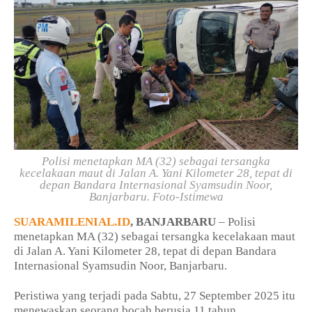
Polisi menetapkan MA (32) sebagai tersangka
kecelakaan maut di Jalan A. Yani Kilometer 28, tepat di
depan Bandara Internasional Syamsudin Noor,
Banjarbaru. Foto-Istimewa
SUARAMILENIAL.ID
, BANJARBARU
– Polisi
menetapkan MA (32) sebagai tersangka kecelakaan maut
di Jalan A. Yani Kilometer 28, tepat di depan Bandara
Internasional Syamsudin Noor, Banjarbaru.
Peristiwa yang terjadi pada Sabtu, 27 September 2025 itu
menewaskan seorang bocah berusia 11 tahun.