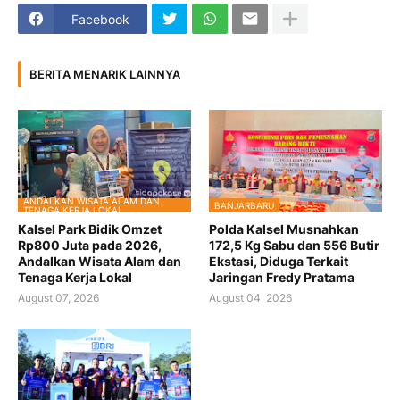
Facebook
BERITA MENARIK LAINNYA
ANDALKAN WISATA ALAM DAN
BANJARBARU
TENAGA KERJA LOKAL
Kalsel Park Bidik Omzet
Polda Kalsel Musnahkan
Rp800 Juta pada 2026,
172,5 Kg Sabu dan 556 Butir
Andalkan Wisata Alam dan
Ekstasi, Diduga Terkait
Tenaga Kerja Lokal
Jaringan Fredy Pratama
August 07, 2026
August 04, 2026