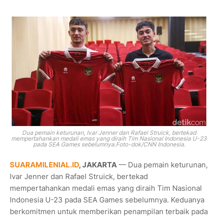
Dua pemain keturunan, Ivar Jenner dan Rafael Struick, bertekad
mempertahankan medali emas yang diraih Tim Nasional Indonesia U-23
pada SEA Games sebelumnya.Foto-dok/CNN Indonesia.
SUARAMILENIAL.ID
, JAKARTA
— Dua pemain keturunan,
Ivar Jenner dan Rafael Struick, bertekad
mempertahankan medali emas yang diraih Tim Nasional
Indonesia U-23 pada SEA Games sebelumnya. Keduanya
berkomitmen untuk memberikan penampilan terbaik pada