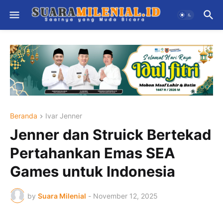
Beranda
Ivar Jenner
Jenner dan Struick Bertekad
Pertahankan Emas SEA
Games untuk Indonesia
by
Suara Milenial
-
November 12, 2025