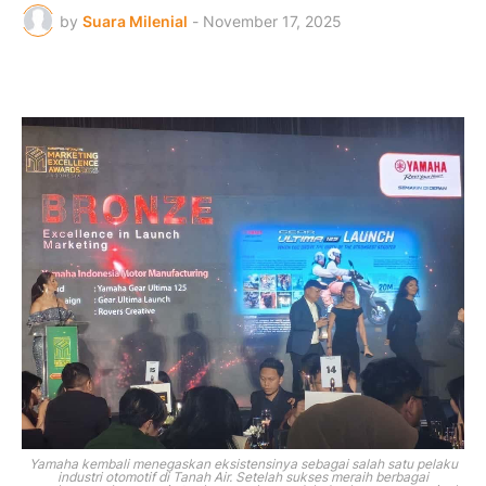
by
Suara Milenial
-
November 17, 2025
Yamaha kembali menegaskan eksistensinya sebagai salah satu pelaku
industri otomotif di Tanah Air. Setelah sukses meraih berbagai