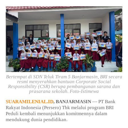
Bertempat di SDN Teluk Tiram 5 Banjarmasin, BRI secara
resmi menyerahkan bantuan Corporate Social
Responsibility (CSR) berupa pembangunan sarana dan
prasarana sekolah. Foto-Istimewa
SUARAMILENIAL.ID
, BANJARMASIN
— PT Bank
Rakyat Indonesia (Persero) Tbk melalui program BRI
Peduli kembali menunjukkan komitmennya dalam
mendukung dunia pendidikan.