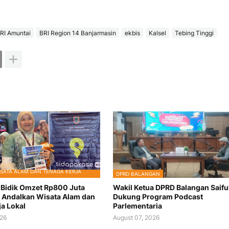
RI Amuntai
BRI Region 14 Banjarmasin
ekbis
Kalsel
Tebing Tinggi
SATA ALAM DAN TENAGA KERJA
DPRD BALANGAN
k Bidik Omzet Rp800 Juta
Wakil Ketua DPRD Balangan Saiful
 Andalkan Wisata Alam dan
Dukung Program Podcast
ja Lokal
Parlementaria
026
August 07, 2026