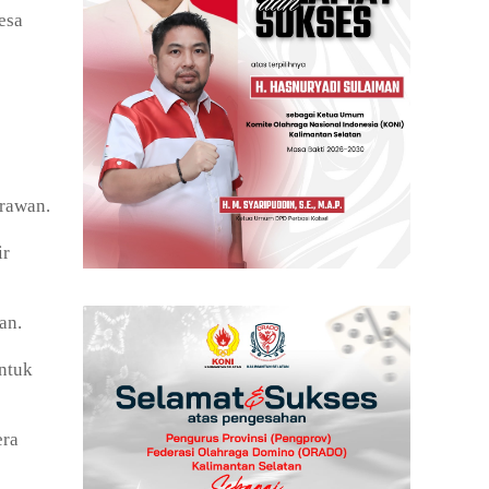
esa
rawan.
ir
an.
untuk
era