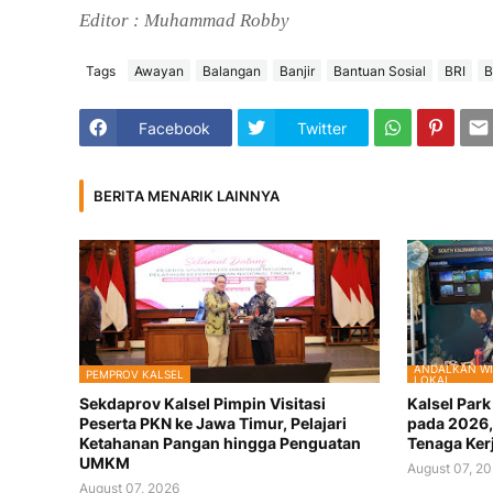
Editor : Muhammad Robby
Tags
Awayan
Balangan
Banjir
Bantuan Sosial
BRI
B
Facebook
Twitter
BERITA MENARIK LAINNYA
ANDALKAN WI
PEMPROV KALSEL
LOKAL
Sekdaprov Kalsel Pimpin Visitasi
Kalsel Par
Peserta PKN ke Jawa Timur, Pelajari
pada 2026,
Ketahanan Pangan hingga Penguatan
Tenaga Ker
UMKM
August 07, 2
August 07, 2026