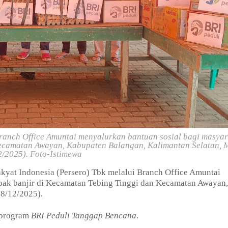
Branch Office Amuntai menyalurkan bantuan sosial bagi masya
Kecamatan Awayan, Kabupaten Balangan, Kalimantan Selatan, 
2/2025).
Foto-Istimewa
yat Indonesia (Persero) Tbk melalui Branch Office Amuntai
pak banjir di Kecamatan Tebing Tinggi dan Kecamatan Awayan,
28/12/2025).
 program
BRI Peduli Tanggap Bencana
.