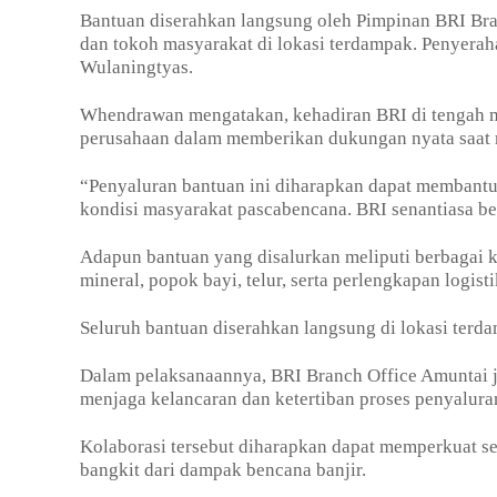
Bantuan diserahkan langsung oleh Pimpinan BRI Br
dan tokoh masyarakat di lokasi terdampak. Penyera
Wulaningtyas.
Whendrawan mengatakan, kehadiran BRI di tengah 
perusahaan dalam memberikan dukungan nyata saat m
“Penyaluran bantuan ini diharapkan dapat membant
kondisi masyarakat pascabencana. BRI senantiasa 
Adapun bantuan yang disalurkan meliputi berbagai k
mineral, popok bayi, telur, serta perlengkapan logist
Seluruh bantuan diserahkan langsung di lokasi terda
Dalam pelaksanaannya, BRI Branch Office Amuntai ju
menjaga kelancaran dan ketertiban proses penyalura
Kolaborasi tersebut diharapkan dapat memperkuat s
bangkit dari dampak bencana banjir.