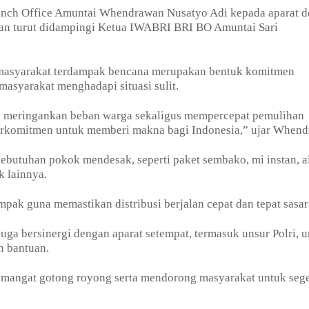
anch Office Amuntai Whendrawan Nusatyo Adi kepada aparat d
han turut didampingi Ketua IWABRI BRI BO Amuntai Sari
masyarakat terdampak bencana merupakan bentuk komitmen
asyarakat menghadapi situasi sulit.
u meringankan beban warga sekaligus mempercepat pemulihan
berkomitmen untuk memberi makna bagi Indonesia,” ujar Whend
ebutuhan pokok mendesak, seperti paket sembako, mi instan, a
ik lainnya.
mpak guna memastikan distribusi berjalan cepat dan tepat sasar
ga bersinergi dengan aparat setempat, termasuk unsur Polri, 
n bantuan.
emangat gotong royong serta mendorong masyarakat untuk seg