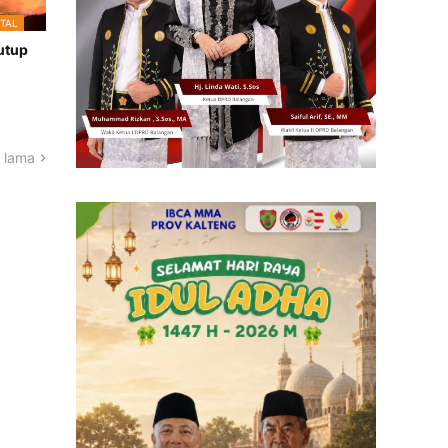
TAL
utup
 lama