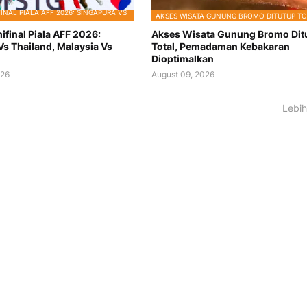
INAL PIALA AFF 2026: SINGAPURA VS
AKSES WISATA GUNUNG BROMO DITUTUP TO
final Piala AFF 2026:
Akses Wisata Gunung Bromo Dit
Vs Thailand, Malaysia Vs
Total, Pemadaman Kebakaran
Dioptimalkan
026
August 09, 2026
Lebih