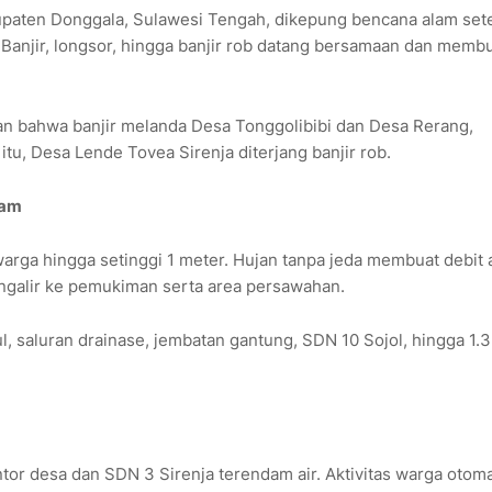
aten Donggala, Sulawesi Tengah, dikepung bencana alam set
Banjir, longsor, hingga banjir rob datang bersamaan dan memb
an bahwa banjir melanda Desa Tonggolibibi dan Desa Rerang,
u, Desa Lende Tovea Sirenja diterjang banjir rob.
dam
rga hingga setinggi 1 meter. Hujan tanpa jeda membuat debit a
mengalir ke pemukiman serta area persawahan.
ul, saluran drainase, jembatan gantung, SDN 10 Sojol, hingga 1.
tor desa dan SDN 3 Sirenja terendam air. Aktivitas warga otoma