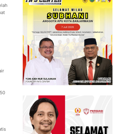
elah
uat
ir
350
tis