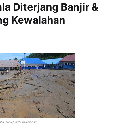
a Diterjang Banjir &
eng Kewalahan
oto-Dok/CNN Indonesia