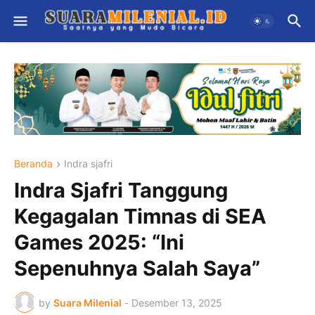
Beranda
Indra sjafri
Indra Sjafri Tanggung
Kegagalan Timnas di SEA
Games 2025: “Ini
Sepenuhnya Salah Saya”
by
Suara Milenial
-
Desember 13, 2025