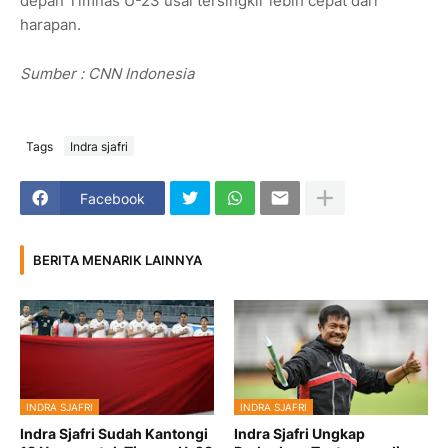
depan Timnas U-23 usai tersingkir lebih cepat dari
harapan.
Sumber : CNN Indonesia
Tags
Indra sjafri
Facebook
BERITA MENARIK LAINNYA
INDRA SJAFRI
INDRA SJAFRI
Indra Sjafri Sudah Kantongi
Indra Sjafri Ungkap