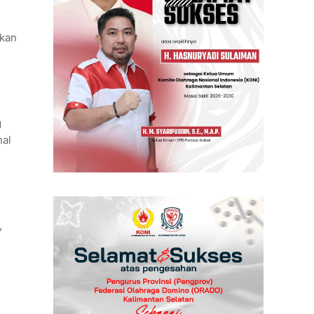
lkan
g
nal
,