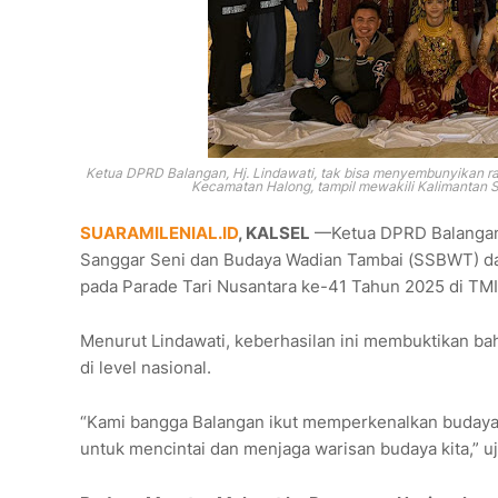
Ketua DPRD Balangan, Hj. Lindawati, tak bisa menyembunyikan r
Kecamatan Halong, tampil mewakili Kalimantan S
SUARAMILENIAL.ID
, KALSEL
—Ketua DPRD Balangan, 
Sanggar Seni dan Budaya Wadian Tambai (SSBWT) dar
pada Parade Tari Nusantara ke-41 Tahun 2025 di TMII
Menurut Lindawati, keberhasilan ini membuktikan b
di level nasional.
“Kami bangga Balangan ikut memperkenalkan budaya M
untuk mencintai dan menjaga warisan budaya kita,” uj