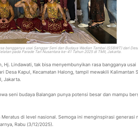
asa bangganya usai Sanggar Seni dan Budaya Wadian Tambai (SSBWT) dari Desa
elatan pada Parade Tari Nusantara ke-41 Tahun 2025 di TMII, Jakarta.
Hj. Lindawati, tak bisa menyembunyikan rasa bangganya usai
i Desa Kapul, Kecamatan Halong, tampil mewakili Kalimantan S
, Jakarta.
ahwa seni budaya Balangan punya potensi besar dan mampu ber
eratus di level nasional. Semoga ini menginspirasi generasi
arnya, Rabu (3/12/2025).