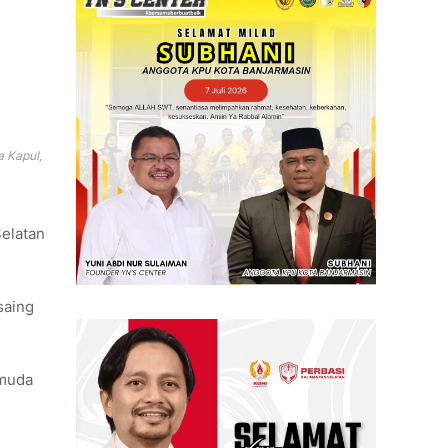
 Kapul,
elatan
saing
 muda