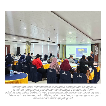
Pemerintah terus memodernisasi layanan perpajakan. Salah satu
langkah terbarunya adalah pengembangan Coretax, platform
administrasi pajak berbasis web yang menggabungkan berbagai layanan
dalam satu sistem terpadu. Wajib pajak bisa langsung mengaksesnya
melalui coretaxdjp.pajak.go.id.