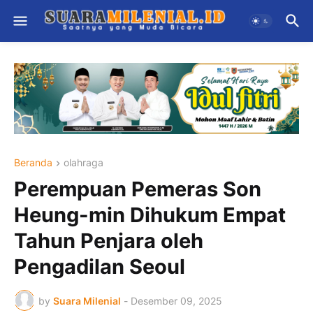
Beranda
olahraga
Perempuan Pemeras Son
Heung-min Dihukum Empat
Tahun Penjara oleh
Pengadilan Seoul
by
Suara Milenial
-
Desember 09, 2025