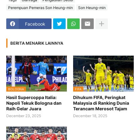
Perempuan Pemeras Son Heung-min
Son Heung-min
Facebook
BERITA MENARIK LAINNYA
BOLOGNA
FIFA
Hasil Supercoppa Italia:
Dihukum FIFA, Peringkat
Napoli Tekuk Bologna dan
Malaysia di Ranking Dunia
Raih Gelar Juara
Terancam Merosot Tajam
December 23, 2025
December 18, 2025