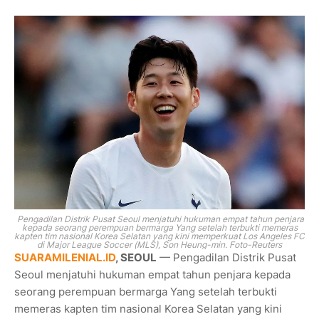
Pengadilan Distrik Pusat Seoul menjatuhi hukuman empat tahun penjara
kepada seorang perempuan bermarga Yang setelah terbukti memeras
kapten tim nasional Korea Selatan yang kini memperkuat Los Angeles FC
di Major League Soccer (MLS), Son Heung-min. Foto-Reuters
SUARAMILENIAL.ID
, SEOUL
— Pengadilan Distrik Pusat
Seoul menjatuhi hukuman empat tahun penjara kepada
seorang perempuan bermarga Yang setelah terbukti
memeras kapten tim nasional Korea Selatan yang kini