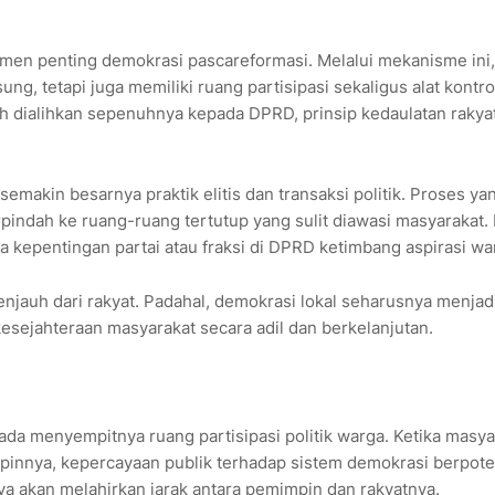
rumen penting demokrasi pascareformasi. Melalui mekanisme ini,
g, tetapi juga memiliki ruang partisipasi sekaligus alat kontro
h dialihkan sepenuhnya kepada DPRD, prinsip kedaulatan rakya
akin besarnya praktik elitis dan transaksi politik. Proses ya
pindah ke ruang-ruang tertutup yang sulit diawasi masyarakat.
da kepentingan partai atau fraksi di DPRD ketimbang aspirasi wa
njauh dari rakyat. Padahal, demokrasi lokal seharusnya menjad
esejahteraan masyarakat secara adil dan berkelanjutan.
ada menyempitnya ruang partisipasi politik warga. Ketika masya
mpinnya, kepercayaan publik terhadap sistem demokrasi berpote
a akan melahirkan jarak antara pemimpin dan rakyatnya.