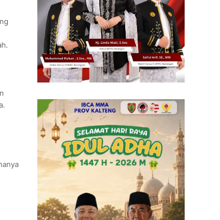
ung
ah.
an
a.
 hanya