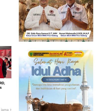
RD,
s
 lama