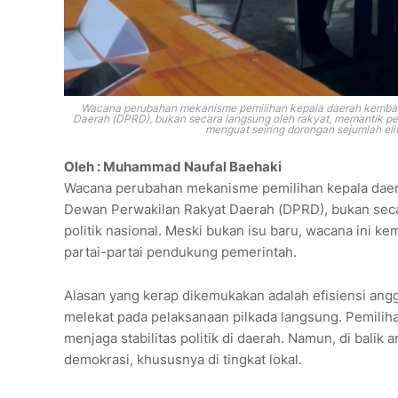
Wacana perubahan mekanisme pemilihan kepala daerah kembali
Daerah (DPRD), bukan secara langsung oleh rakyat, memantik perd
menguat seiring dorongan sejumlah elit
Oleh : Muhammad Naufal Baehaki
Wacana perubahan mekanisme pemilihan kepala daera
Dewan Perwakilan Rakyat Daerah (DPRD), bukan secar
politik nasional. Meski bukan isu baru, wacana ini ke
partai-partai pendukung pemerintah.
Alasan yang kerap dikemukakan adalah efisiensi ang
melekat pada pelaksanaan pilkada langsung. Pemiliha
menjaga stabilitas politik di daerah. Namun, di balik
demokrasi, khususnya di tingkat lokal.