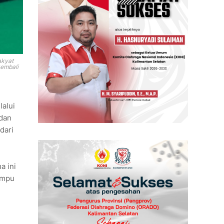
akyat
kembali
alui
 dan
dari
a ini
ampu