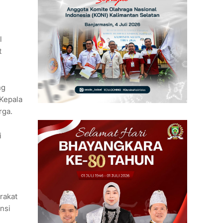
l
t
ng
 Kepala
rga.
i
rakat
nsi