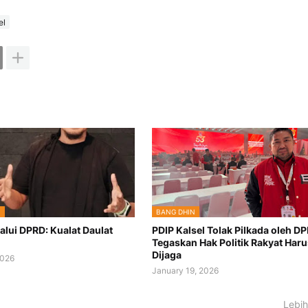
el
N
BANG DHIN
alui DPRD: Kualat Daulat
PDIP Kalsel Tolak Pilkada oleh DP
Tegaskan Hak Politik Rakyat Haru
Dijaga
2026
January 19, 2026
Lebih