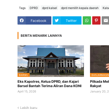
Tags
DPRD
dprd kalsel
dprd memilih kepala daerah
Kals
Facebook
Twitter
BERITA MENARIK LAINNYA
BARSEL
BANJARMASI
Eks Kapolres, Ketua DPRD, dan Kajari
Pilkada Mel
Barsel Bantah Terima Aliran Dana KONI
Rakyat
April 15, 2026
January 20, 
Lebih baru