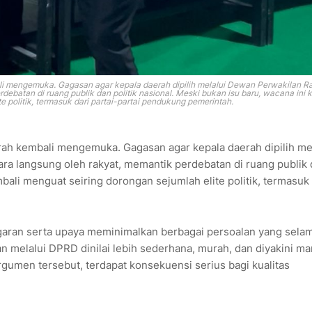
 mengemuka. Gagasan agar kepala daerah dipilih melalui Dewan Perwakilan R
ebatan di ruang publik dan politik nasional. Meski bukan isu baru, wacana ini 
e politik, termasuk dari partai-partai pendukung pemerintah.
h kembali mengemuka. Gagasan agar kepala daerah dipilih mel
a langsung oleh rakyat, memantik perdebatan di ruang publik
mbali menguat seiring dorongan sejumlah elite politik, termasuk 
garan serta upaya meminimalkan berbagai persoalan yang selam
n melalui DPRD dinilai lebih sederhana, murah, dan diyakini m
 argumen tersebut, terdapat konsekuensi serius bagi kualitas