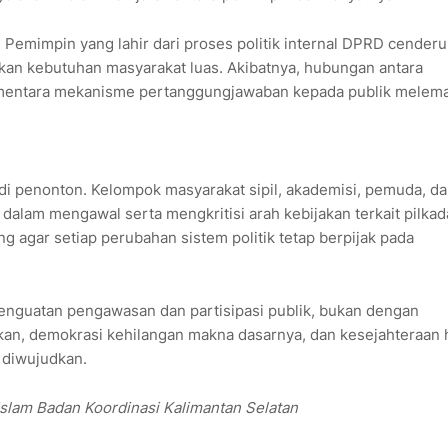
. Pemimpin yang lahir dari proses politik internal DPRD cender
ngkan kebutuhan masyarakat luas. Akibatnya, hubungan antara
ementara mekanisme pertanggungjawaban kepada publik melem
adi penonton. Kelompok masyarakat sipil, akademisi, pemuda, d
dalam mengawal serta mengkritisi arah kebijakan terkait pilkad
ng agar setiap perubahan sistem politik tetap berpijak pada
enguatan pengawasan dan partisipasi publik, bukan dengan
aikan, demokrasi kehilangan makna dasarnya, dan kesejahteraan
t diwujudkan.
lam Badan Koordinasi Kalimantan Selatan