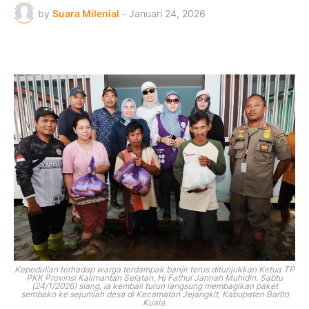
by
Suara Milenial
-
Januari 24, 2026
Kepedulian terhadap warga terdampak banjir terus ditunjukkan Ketua TP
PKK Provinsi Kalimantan Selatan, Hj Fathul Jannah Muhidin. Sabtu
(24/1/2026) siang, ia kembali turun langsung membagikan paket
sembako ke sejumlah desa di Kecamatan Jejangkit, Kabupaten Barito
Kuala.