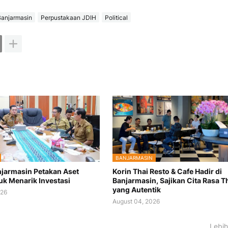
anjarmasin
Perpustakaan JDIH
Political
BANJARMASIN
jarmasin Petakan Aset
Korin Thai Resto & Cafe Hadir di
uk Menarik Investasi
Banjarmasin, Sajikan Cita Rasa T
yang Autentik
026
August 04, 2026
Lebih