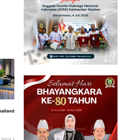
hailand
 lama