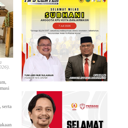
a
026).
um,
rmasi
 serta
takaan