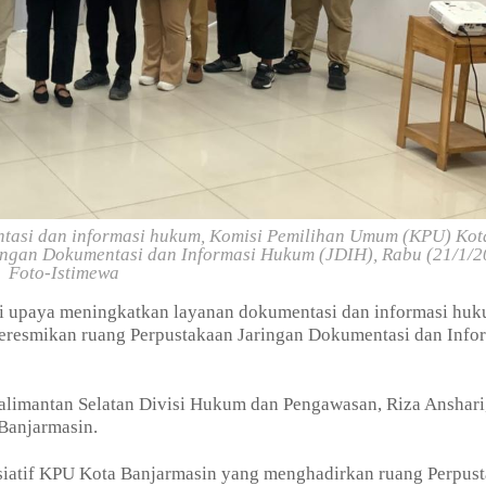
tasi dan informasi hukum, Komisi Pemilihan Umum (KPU) Kot
ngan Dokumentasi dan Informasi Hukum (JDIH), Rabu (21/1/2
Foto-Istimewa
 upaya meningkatkan layanan dokumentasi dan informasi huk
resmikan ruang Perpustakaan Jaringan Dokumentasi dan Info
alimantan Selatan Divisi Hukum dan Pengawasan, Riza Anshari,
Banjarmasin.
siatif KPU Kota Banjarmasin yang menghadirkan ruang Perpus