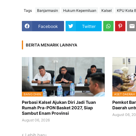
Tags
Banjarmasin
Hukum Kepemiluan
Kalsel
KPU Kota B
Facebook
Twitter
BERITA MENARIK LAINNYA
BANG DHIN
ASET DAERAH
Perbasi Kalsel Ajukan Diri Jadi Tuan
Pemkot Ban
Rumah Pra-PON Basket 2027, Siap
Daerah unt
Sambut Enam Provinsi
August 06, 2
August 06, 2026
Lebih baru