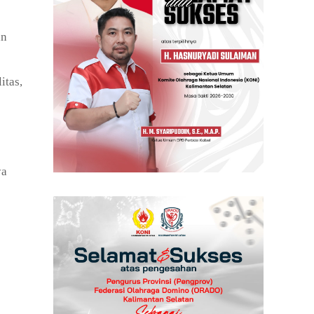
an
itas,
ya