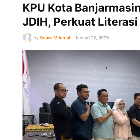
KPU Kota Banjarmasi
JDIH, Perkuat Litera
by
Suara Milenial
-
Januari 22, 2026