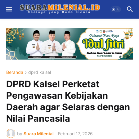
Beranda
dprd kalsel
DPRD Kalsel Perketat
Pengawasan Kebijakan
Daerah agar Selaras dengan
Nilai Pancasila
by
Suara Milenial
-
Februari 17, 2026