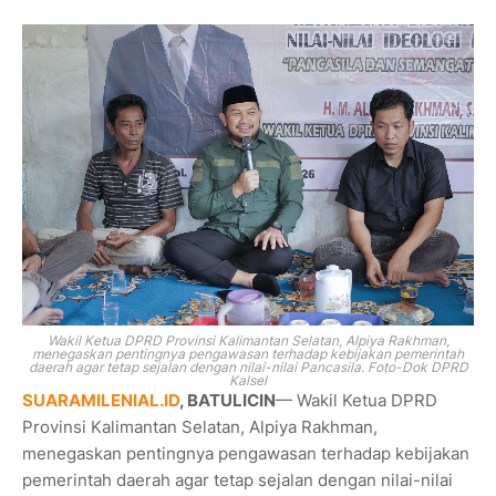
Wakil Ketua
DPRD Provinsi Kalimantan Selatan
,
Alpiya Rakhman
,
menegaskan pentingnya pengawasan terhadap kebijakan pemerintah
daerah agar tetap sejalan dengan nilai-nilai Pancasila. Foto-Dok DPRD
Kalsel
SUARAMILENIAL.ID
, BATULICIN
— Wakil Ketua
DPRD
Provinsi Kalimantan Selatan
,
Alpiya Rakhman
,
menegaskan pentingnya pengawasan terhadap kebijakan
pemerintah daerah agar tetap sejalan dengan nilai-nilai