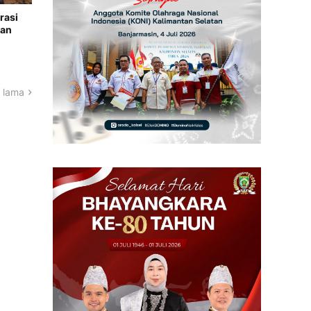
rasi
gan
 lama