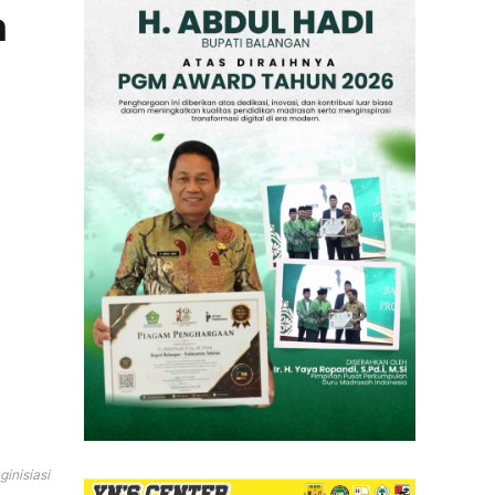
n
inisiasi