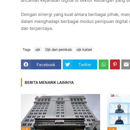
ancaman kejahatan digital di sektor keuangan yang 
Dengan sinergi yang kuat antara berbagai pihak, mas
dalam menghadapi berbagai modus penipuan digital 
dan terpercaya.
Tags
ojk
Ojk dan pemkab
ojk kalsel
Facebook
Twitter
BERITA MENARIK LAINNYA
OJK
OJK