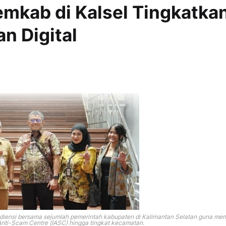
emkab di Kalsel Tingkatka
n Digital
diensi bersama sejumlah pemerintah kabupaten di Kalimantan Selatan guna meng
nti-Scam Centre (IASC) hingga tingkat kecamatan.