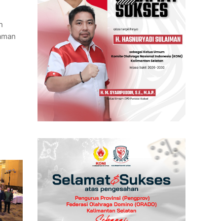
h
 aman