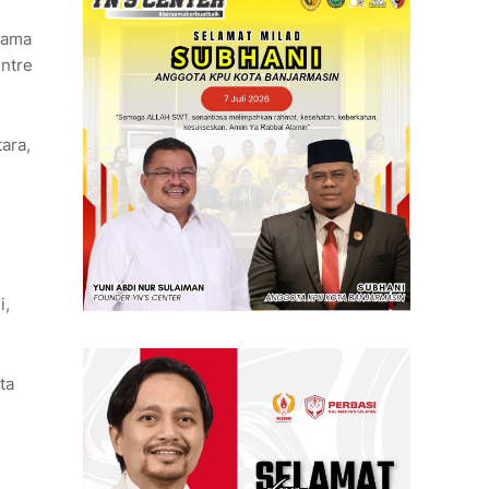
sama
ntre
ara,
n
i,
ta