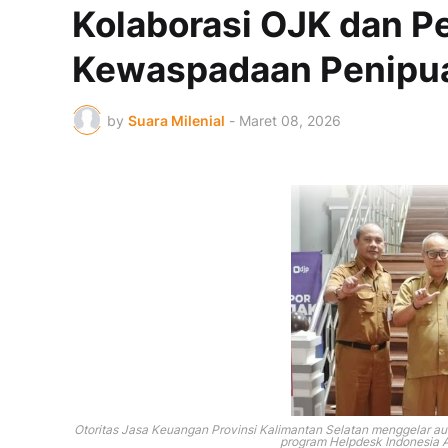
Kolaborasi OJK dan P
Kewaspadaan Penipua
by
Suara Milenial
-
Maret 08, 2026
Otoritas Jasa Keuangan Provinsi Kalimantan Selatan menggelar au
program Helpdesk Indonesia A