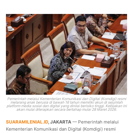
Pemerintah melalui Kementerian Komunikasi dan Digital (Komdigi) resmi
melarang anak berusia di bawah 16 tahun memiliki akun di sejumlah
platform media sosial dan digital yang dinilai berisiko tinggi. Kebijakan ini
akan mulai diterapkan secara bertahap mulai 28 Maret 2026.
SUARAMILENIAL.ID
, JAKARTA
— Pemerintah melalui
Kementerian Komunikasi dan Digital (Komdigi) resmi