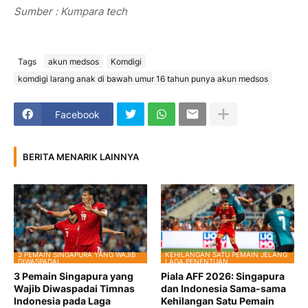
Sumber : Kumpara tech
Tags
akun medsos
Komdigi
komdigi larang anak di bawah umur 16 tahun punya akun medsos
Facebook
BERITA MENARIK LAINNYA
3 PEMAIN SINGAPURA YANG WAJIB
KEHILANGAN SATU PEMAIN JELANG
DIWASPADAI
LAGA PENENTUAN
3 Pemain Singapura yang
Piala AFF 2026: Singapura
Wajib Diwaspadai Timnas
dan Indonesia Sama-sama
Indonesia pada Laga
Kehilangan Satu Pemain