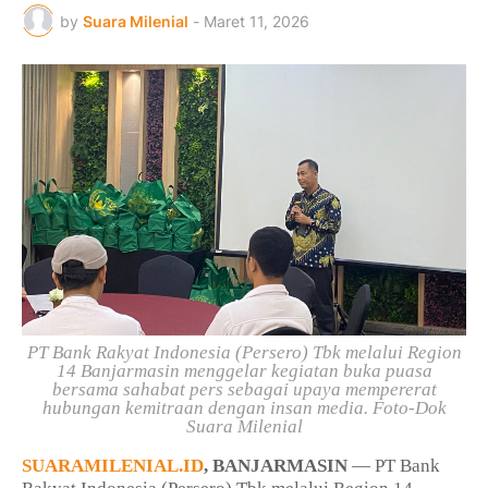
by
Suara Milenial
-
Maret 11, 2026
PT Bank Rakyat Indonesia (Persero) Tbk melalui Region
14 Banjarmasin menggelar kegiatan buka puasa
bersama sahabat pers sebagai upaya mempererat
hubungan kemitraan dengan insan media. Foto-Dok
Suara Milenial
SUARAMILENIAL.ID
, BANJARMASIN
— PT Bank