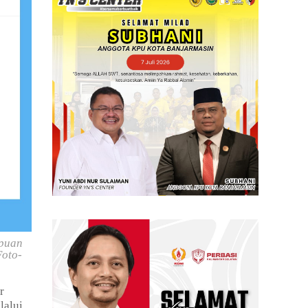
ipuan
Foto-
r
lalui