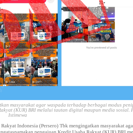
atkan masyarakat agar waspada terhadap berbagai modus pen
yat (KUR) BRI melalui tautan digital maupun media sosial. 
Istimewa
Rakyat Indonesia (Persero) Tbk mengingatkan masyarakat aga
engatasnamakan pengajuan Kredit Usaha Rakyat (KUR) BRI me