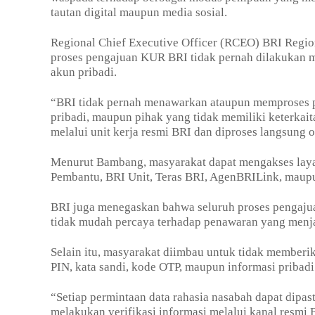
tautan digital maupun media sosial.
Regional Chief Executive Officer (RCEO) BRI Regi
proses pengajuan KUR BRI tidak pernah dilakukan m
akun pribadi.
“BRI tidak pernah menawarkan ataupun memproses pe
pribadi, maupun pihak yang tidak memiliki keterka
melalui unit kerja resmi BRI dan diproses langsung o
Menurut Bambang, masyarakat dapat mengakses lay
Pembantu, BRI Unit, Teras BRI, AgenBRILink, maupun
BRI juga menegaskan bahwa seluruh proses pengajuan
tidak mudah percaya terhadap penawaran yang menjan
Selain itu, masyarakat diimbau untuk tidak memberik
PIN, kata sandi, kode OTP, maupun informasi pribad
“Setiap permintaan data rahasia nasabah dapat dipa
melakukan verifikasi informasi melalui kanal resmi