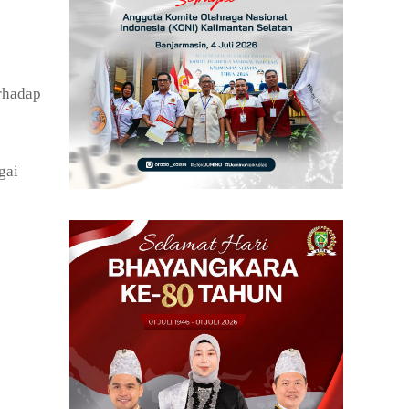
rhadap
gai