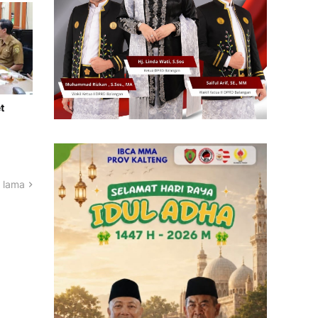
t
 lama