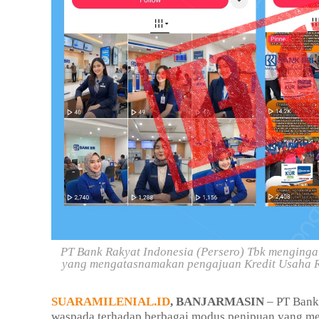
PT Bank Rakyat Indonesia (Persero) Tbk menging
yang mengatasnamakan pengajuan Kredit Usaha Rak
SUARAMILENIAL.ID
, BANJARMASIN
– PT Bank 
waspada terhadap berbagai modus penipuan yang m