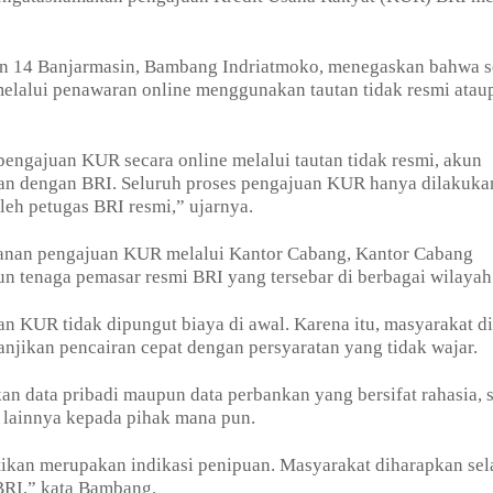
on 14 Banjarmasin, Bambang Indriatmoko, menegaskan bahwa s
elalui penawaran online menggunakan tautan tidak resmi atau
ngajuan KUR secara online melalui tautan tidak resmi, akun
itan dengan BRI. Seluruh proses pengajuan KUR hanya dilakuka
leh petugas BRI resmi,” ujarnya.
anan pengajuan KUR melalui Kantor Cabang, Kantor Cabang
 tenaga pemasar resmi BRI yang tersebar di berbagai wilayah
 KUR tidak dipungut biaya di awal. Karena itu, masyarakat d
jikan pencairan cepat dengan persyaratan yang tidak wajar.
an data pribadi maupun data perbankan yang bersifat rahasia, s
i lainnya kepada pihak mana pun.
stikan merupakan indikasi penipuan. Masyarakat diharapkan sel
 BRI,” kata Bambang.