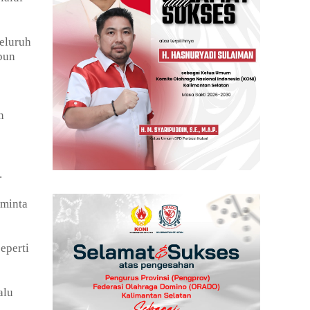
eluruh
pun
n
.
iminta
eperti
alu