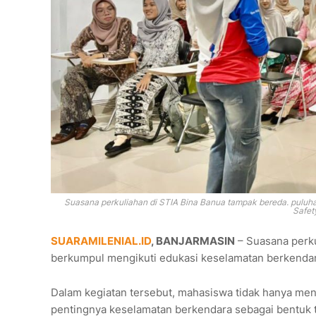
Suasana perkuliahan di STIA Bina Banua tampak bereda. puluh
Safet
SUARAMILENIAL.ID
, BANJARMASIN
– Suasana perku
berkumpul mengikuti edukasi keselamatan berkendara
Dalam kegiatan tersebut, mahasiswa tidak hanya menda
pentingnya keselamatan berkendara sebagai bentuk 