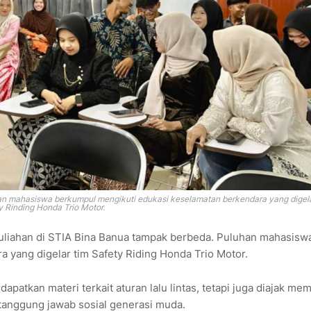
an mahasiswa berkumpul mengikuti edukasi keselamatan berkendara yang digela
y Rinding Honda Trio Motor.
liahan di STIA Bina Banua tampak berbeda. Puluhan mahasisw
 yang digelar tim Safety Riding Honda Trio Motor.
patkan materi terkait aturan lalu lintas, tetapi juga diajak m
tanggung jawab sosial generasi muda.