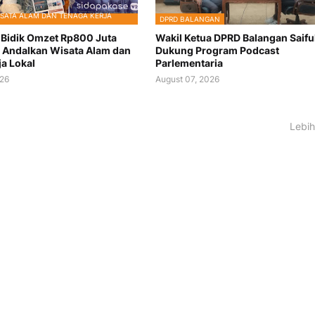
SATA ALAM DAN TENAGA KERJA
DPRD BALANGAN
k Bidik Omzet Rp800 Juta
Wakil Ketua DPRD Balangan Saiful
 Andalkan Wisata Alam dan
Dukung Program Podcast
ja Lokal
Parlementaria
026
August 07, 2026
Lebih