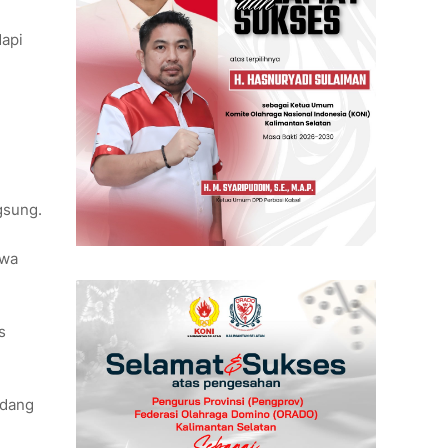
dapi
gsung.
swa
s
edang