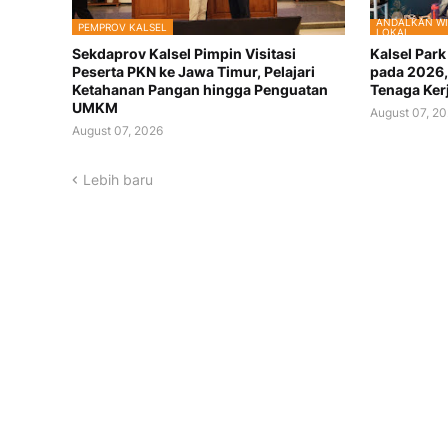
ANDALKAN WI
PEMPROV KALSEL
LOKAL
Sekdaprov Kalsel Pimpin Visitasi
Kalsel Par
Peserta PKN ke Jawa Timur, Pelajari
pada 2026,
Ketahanan Pangan hingga Penguatan
Tenaga Ker
UMKM
August 07, 2
August 07, 2026
Lebih baru