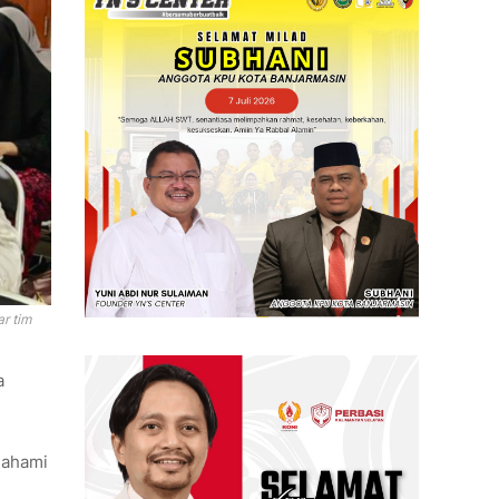
r tim
a
emahami