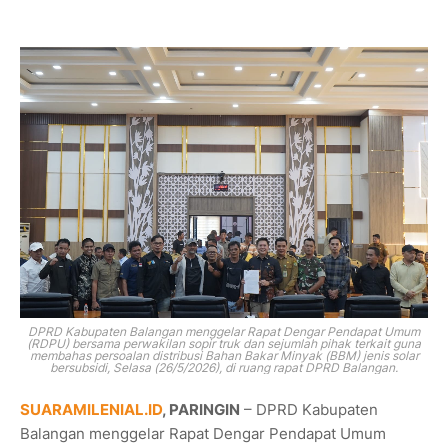
DPRD Kabupaten Balangan menggelar Rapat Dengar Pendapat Umum
(RDPU) bersama perwakilan sopir truk dan sejumlah pihak terkait guna
membahas persoalan distribusi Bahan Bakar Minyak (BBM) jenis solar
bersubsidi, Selasa (26/5/2026), di ruang rapat DPRD Balangan.
SUARAMILENIAL.ID
, PARINGIN
– DPRD Kabupaten
Balangan menggelar Rapat Dengar Pendapat Umum