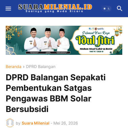
Beranda
DPRD Balangan
DPRD Balangan Sepakati
Pembentukan Satgas
Pengawas BBM Solar
Bersubsidi
by
Suara Milenial
-
Mei 26, 2026