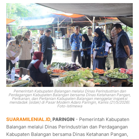
Pemerintah Kabupaten Balangan
melalui
Dinas Perindustrian dan
Perdagangan Kabupaten Balangan
bersama
Dinas Ketahanan Pangan,
Perikanan, dan Pertanian Kabupaten Balangan
menggelar inspeksi
mendadak (sidak) di Pasar Modern Adaro Paringin, Kamis (21/5/2026).
Foto-Istimewa
SUARAMILENIAL.ID
, PARINGIN
- Pemerintah Kabupaten
Balangan
melalui
Dinas Perindustrian dan Perdagangan
Kabupaten Balangan
bersama
Dinas Ketahanan Pangan,