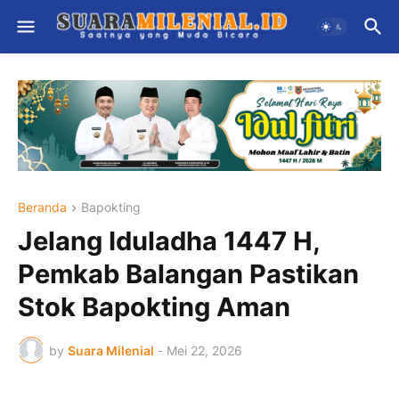
Beranda
Bapokting
Jelang Iduladha 1447 H,
Pemkab Balangan Pastikan
Stok Bapokting Aman
by
Suara Milenial
-
Mei 22, 2026