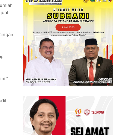
jumlah
jual
aingan
og
ni,”
dil