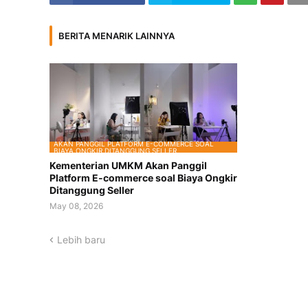
BERITA MENARIK LAINNYA
AKAN PANGGIL PLATFORM E-COMMERCE SOAL
BIAYA ONGKIR DITANGGUNG SELLER
Kementerian UMKM Akan Panggil
Platform E-commerce soal Biaya Ongkir
Ditanggung Seller
May 08, 2026
Lebih baru