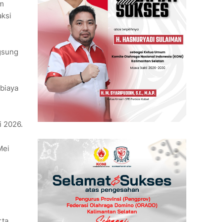
am
aksi
gsung
 biaya
i 2026.
Mei
ta,