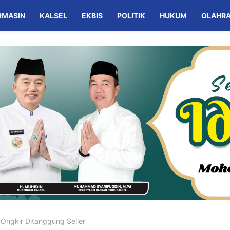
RMASIN
KALSEL
EKBIS
POLITIK
HUKUM
OLAHR
Ongkir Ditanggung Seller