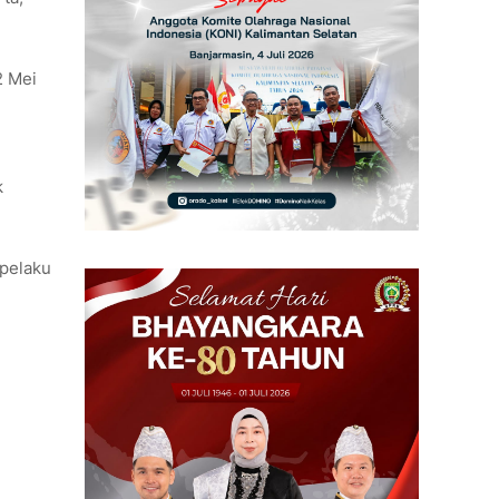
2 Mei
k
 pelaku