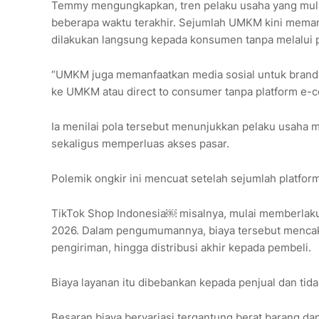
Temmy mengungkapkan, tren pelaku usaha yang mulai 
beberapa waktu terakhir. Sejumlah UMKM kini memanf
dilakukan langsung kepada konsumen tanpa melalui 
“UMKM juga memanfaatkan media sosial untuk brandin
ke UMKM atau direct to consumer tanpa platform e-
Ia menilai pola tersebut menunjukkan pelaku usaha m
sekaligus memperluas akses pasar.
Polemik ongkir ini mencuat setelah sejumlah platfo
TikTok Shop Indonesia￼ misalnya, mulai memberlakuk
2026. Dalam pengumumannya, biaya tersebut mencak
pengiriman, hingga distribusi akhir kepada pembeli.
Biaya layanan itu dibebankan kepada penjual dan tid
Besaran biaya bervariasi tergantung berat barang dan