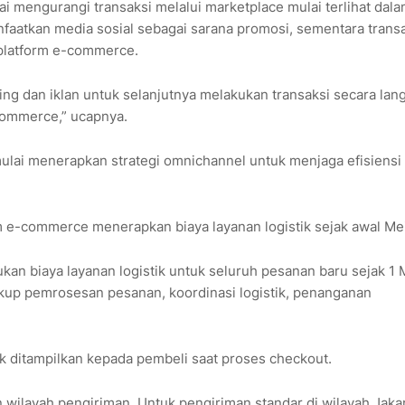
mengurangi transaksi melalui marketplace mulai terlihat dal
aatkan media sosial sebagai sarana promosi, sementara trans
platform e-commerce.
g dan iklan untuk selanjutnya melakukan transaksi secara lan
commerce,” ucapnya.
ulai menerapkan strategi omnichannel untuk menjaga efisiensi
rm e-commerce menerapkan biaya layanan logistik sejak awal Me
an biaya layanan logistik untuk seluruh pesanan baru sejak 1 
up pemrosesan pesanan, koordinasi logistik, penanganan
ak ditampilkan kepada pembeli saat proses checkout.
 wilayah pengiriman. Untuk pengiriman standar di wilayah Jakar