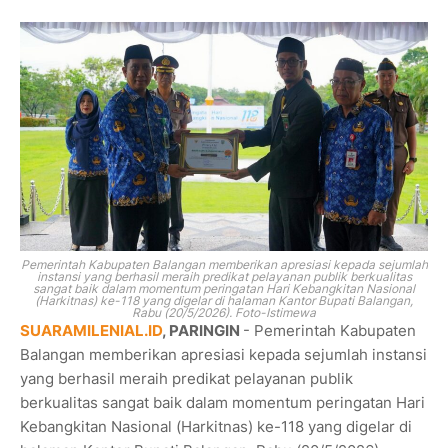
Pemerintah Kabupaten Balangan memberikan apresiasi kepada sejumlah
instansi yang berhasil meraih predikat pelayanan publik berkualitas
sangat baik dalam momentum peringatan Hari Kebangkitan Nasional
(Harkitnas) ke-118 yang digelar di halaman Kantor Bupati Balangan,
Rabu (20/5/2026). Foto-Istimewa
SUARAMILENIAL.ID
, PARINGIN
- Pemerintah Kabupaten
Balangan memberikan apresiasi kepada sejumlah instansi
yang berhasil meraih predikat pelayanan publik
berkualitas sangat baik dalam momentum peringatan Hari
Kebangkitan Nasional (Harkitnas) ke-118 yang digelar di