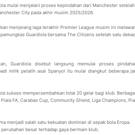
ola mulai menjalani proses kepindahan dari Manchester setelah
chester City pada akhir musim 2025/2026.
an menjelang laga terakhir Premier League musim ini melawa
ga pamungkas Guardiola bersama The Citizens setelah satu deka
n, Guardiola disebut langsung memulai proses pindaha
di milik pelatih asal Spanyol itu mulai diangkut beberapa j
la sukses mempersembahkan total 20 gelar bagi klub. Berbagai 
, Piala FA, Carabao Cup, Community Shield, Liga Champions, Pia
a menjadi salah satu kekuatan dominan di sepak bola Eropa.
 perubahan besar terhadap gaya bermain klub.