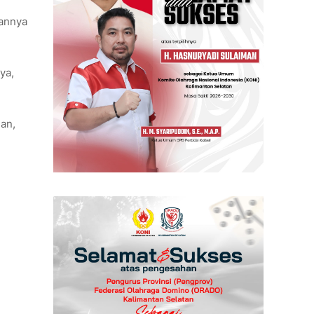
nannya
ya,
gan,