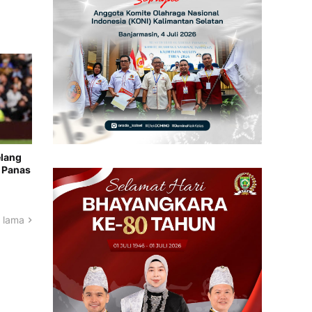
elang
 Panas
 lama