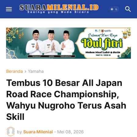
Beranda
Yamaha
Tembus 10 Besar All Japan
Road Race Championship,
Wahyu Nugroho Terus Asah
Skill
by
Suara Milenial
-
Mei 08, 2026