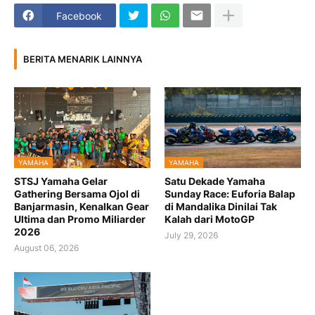
Facebook
BERITA MENARIK LAINNYA
YAMAHA
YAMAHA
STSJ Yamaha Gelar
Satu Dekade Yamaha
Gathering Bersama Ojol di
Sunday Race: Euforia Balap
Banjarmasin, Kenalkan Gear
di Mandalika Dinilai Tak
Ultima dan Promo Miliarder
Kalah dari MotoGP
2026
July 29, 2026
August 06, 2026