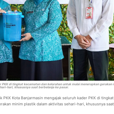
 PKK di tingkat kecamatan dan kelurahan untuk mulai menerapkan gerakan 
ehari-hari, khususnya saat berbelanja ke pasar.
 PKK Kota Banjarmasin mengajak seluruh kader PKK di tingkat
kan minim plastik dalam aktivitas sehari-hari, khususnya saat