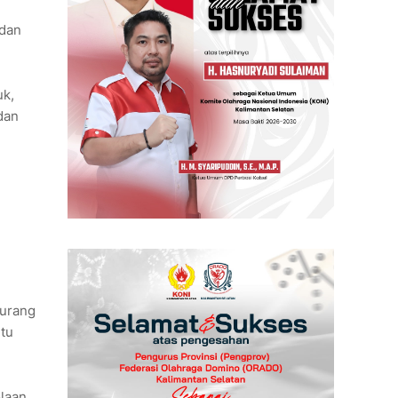
 dan
uk,
dan
kurang
ntu
olaan