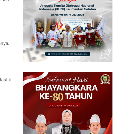
anya.
astik