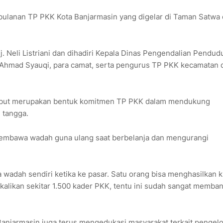
bulanan TP PKK Kota Banjarmasin yang digelar di Taman Satwa
. Neli Listriani dan dihadiri Kepala Dinas Pengendalian Pendud
Ahmad Syauqi, para camat, serta pengurus TP PKK kecamatan 
sebut merupakan bentuk komitmen TP PKK dalam mendukung
 tangga.
embawa wadah guna ulang saat berbelanja dan mengurangi
 wadah sendiri ketika ke pasar. Satu orang bisa menghasilkan 
dikalikan sekitar 1.500 kader PKK, tentu ini sudah sangat memba
anjarmasin juga terus mengedukasi masyarakat terkait pengel