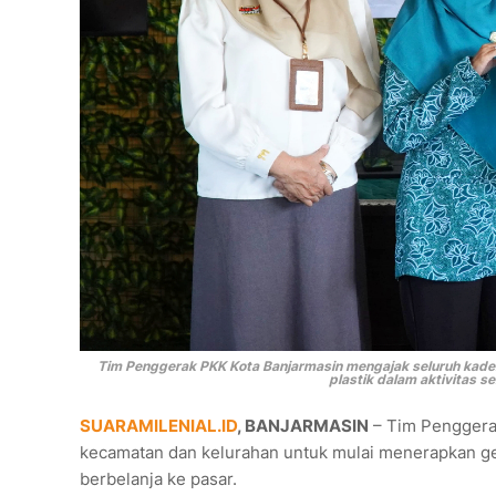
Tim Penggerak PKK Kota Banjarmasin mengajak seluruh kader
plastik dalam aktivitas s
SUARAMILENIAL.ID
, BANJARMASIN
– Tim Penggerak
kecamatan dan kelurahan untuk mulai menerapkan gera
berbelanja ke pasar.