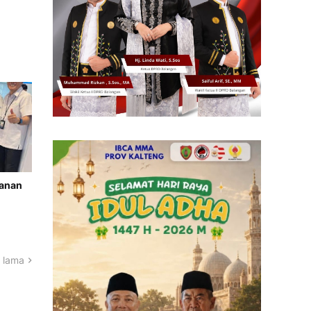
yanan
 lama