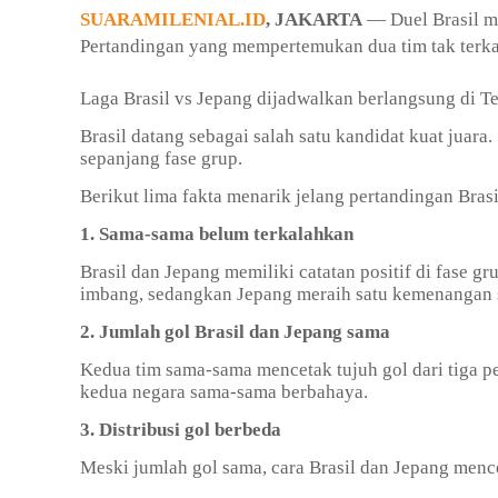
SUARAMILENIAL.ID
, JAKARTA
— Duel Brasil me
Pertandingan yang mempertemukan dua tim tak terkala
Laga Brasil vs Jepang dijadwalkan berlangsung di Te
Brasil datang sebagai salah satu kandidat kuat juar
sepanjang fase grup.
Berikut lima fakta menarik jelang pertandingan Brasi
1. Sama-sama belum terkalahkan
Brasil dan Jepang memiliki catatan positif di fase g
imbang, sedangkan Jepang meraih satu kemenangan s
2. Jumlah gol Brasil dan Jepang sama
Kedua tim sama-sama mencetak tujuh gol dari tiga pe
kedua negara sama-sama berbahaya.
3. Distribusi gol berbeda
Meski jumlah gol sama, cara Brasil dan Jepang menc