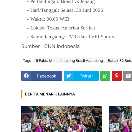
Pertandingan: Brasil vs Jepang
Hari/Tanggal: Selasa, 30 Juni 2026
Waktu: 00.00 WIB
Lokasi: Texas, Amerika Serikat
Siaran langsung: TVRI dan TVRI Sports
Sumber : CNN Indonesia
Tags
5 Fakta Menarik Jelang Brasil Vs Jepang
Babak 32 Besa
Facebook
Twitter
BERITA MENARIK LAINNYA