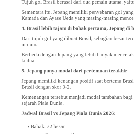
Tujuh gol Brasil berasal dari dua pemain utama, yai
Sementara itu, Jepang memiliki penyebaran gol yang
Kamada dan Ayase Ueda yang masing-masing mencet
4. Brasil lebih tajam di babak pertama, Jepang di
Dari tujuh gol yang dibuat Brasil, sebagian besar te
minum.
Berbeda dengan Jepang yang lebih banyak mencetak go
kedua.
5. Jepang punya modal dari pertemuan terakhir
Jepang memiliki kenangan positif saat bertemu Brasi
Brasil dengan skor 3-2.
Kemenangan tersebut menjadi modal tambahan bagi J
sejarah Piala Dunia.
Jadwal Brasil vs Jepang Piala Dunia 2026:
Babak: 32 besar