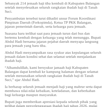
Sebanyak 214 jemaah haji tiba kembali di Kabupaten Balangan
setelah menyelesaikan seluruh rangkaian ibadah haji di Tanah
Suci.
Penyambutan tersebut turut dihadiri unsur Forum Koordinasi
Pimpinan Daerah (Forkopimda), Ketua TP PKK Balangan,
jajaran pemerintah daerah, serta keluarga para jemaah.
Suasana haru terlihat saat para jemaah turun dari bus dan
bertemu kembali dengan keluarga yang telah menunggu. Bupati
Abdul Hadi bersama jajaran pejabat daerah menyapa langsung
para jemaah yang baru tiba.
Abdul Hadi menyampaikan rasa syukur atas kepulangan seluruh
jemaah dalam kondisi sehat dan selamat setelah menjalankan
ibadah haji.
“Alhamdulillah, kami bersyukur jamaah haji Kabupaten
Balangan dapat kembali ke kampung halaman dengan selamat
setelah menunaikan seluruh rangkaian ibadah haji di Tanah
Suci,” ujar Abdul Hadi.
Ia berharap seluruh jemaah menjadi haji yang mabrur serta dapat
membawa nilai-nilai kebaikan, keteladanan, dan keberkahan
bagi keluarga maupun masyarakat.
Bupati juga memberikan apresiasi kepada seluruh pihak yang
terlibat dalam penyelenggaraan ibadah haji tahun 2026, mulai