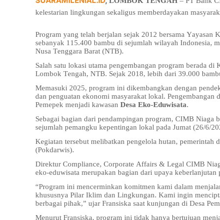
SUARAMILENIAL.ID
,
LOMBOK TENGAH
– PT Bank C
kelestarian lingkungan sekaligus memberdayakan masyarak
Program yang telah berjalan sejak 2012 bersama Yayasan 
sebanyak 115.400 bambu di sejumlah wilayah Indonesia, mu
Nusa Tenggara Barat (NTB).
Salah satu lokasi utama pengembangan program berada d
Lombok Tengah, NTB. Sejak 2018, lebih dari 39.000 bambu 
Memasuki 2025, program ini dikembangkan dengan pendekata
dan penguatan ekonomi masyarakat lokal. Pengembangan d
Pemepek menjadi kawasan
Desa Eko-Eduwisata
.
Sebagai bagian dari pendampingan program, CIMB Niaga 
sejumlah pemangku kepentingan lokal pada Jumat (26/6/20
Kegiatan tersebut melibatkan pengelola hutan, pemerintah 
(Pokdarwis).
Direktur Compliance, Corporate Affairs & Legal CIMB Ni
eko-eduwisata merupakan bagian dari upaya keberlanjutan 
“Program ini mencerminkan komitmen kami dalam menjalan
khususnya Pilar Iklim dan Lingkungan. Kami ingin mencipt
berbagai pihak,” ujar Fransiska saat kunjungan di Desa P
Menurut Fransiska, program ini tidak hanya bertujuan men