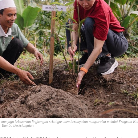
menjaga kelestarian lingkungan sekaligus memberdayakan masyarakat melalui Program Ko
Bambu Berkelanjutan.