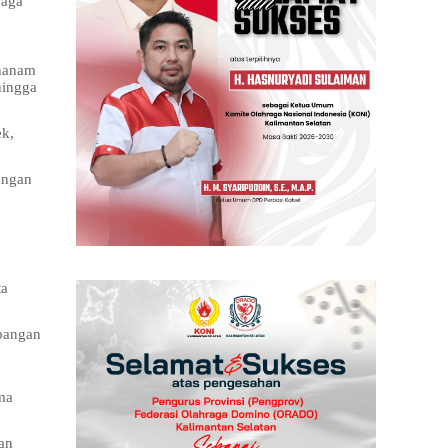
jaga
enanam
hingga
k,
ungan
ta
bangan
ma
an