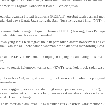
IMB Niaga Tbk (CIMB Niaga) terus memperkuat komitmen dalam men
at melalui Program Konservasi Bambu Berkelanjutan.
Keanekaragaman Hayati Indonesia (KEHATI) tersebut telah berhasil m
lai dari Jawa Barat, Jawa Tengah, Bali, Nusa Tenggara Timur (NTT), 
i Kawasan Hutan dengan Tujuan Khusus (KHDTK) Rarung, Desa Pemepe
telah ditanam di kawasan tersebut.
n yang lebih terintegrasi melalui perpaduan antara konservasi lingk
ilakukan melalui penanaman tanaman produktif serta mendorong Desa
bersama KEHATI melakukan kunjungan lapangan dan dialog bersama
26).
desa, koperasi, kelompok wanita tani (KWT), serta kelompok sadar wisa
aga, Fransiska Oei, mengatakan program konservasi bambu dan pengem
perusahaan.
kan tanggung jawab sosial dan lingkungan perusahaan (TJSL/CSR),
akan manfaat ekonomi nyata bagi masyarakat melalui kolaborasi bersa
emepek, Lombok Tengah.
jaga kelestarian alam, tetapi juga membangun ekosistem yang memberik