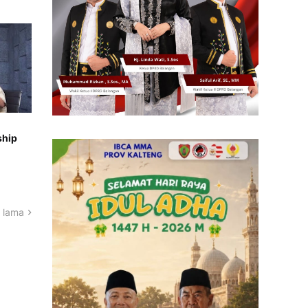
ship
 lama