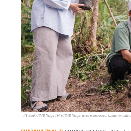
PT Bank CIMB Niaga Tbk (CIMB Niaga) terus memperkuat komitmen dalam 