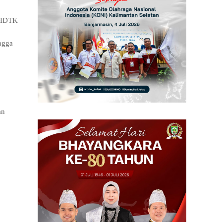
 KHDTK
ingga
an