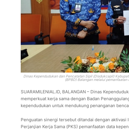
Dinas Kependudukan dan Pencatatan Sipil (Disdukcapil) Kabup
(BPBD) Balangan melalui pemanfaatan
SUARAMILENIAL.ID, BALANGAN – Dinas Kependudukan 
memperkuat kerja sama dengan Badan Penanggulang
kependudukan untuk mendukung penanganan benca
Penguatan sinergi tersebut ditandai dengan aktivasi
Perjanjian Kerja Sama (PKS) pemanfaatan data kepe