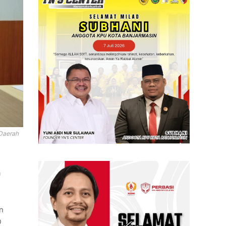
Daerah
a
n
D