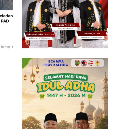
Teladan
 PAD
 lama