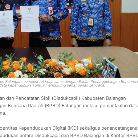
aten Balangan memperkuat kerja sama dengan Badan Penanggulangan Bencana 
 data kependudukan untuk mendukung penanganan bencana.
dan Pencatatan Sipil (Disdukcapil) Kabupaten Balangan
an Bencana Daerah (BPBD) Balangan melalui pemanfaatan dat
na.
 Identitas Kependudukan Digital (IKD) sekaligus penandatangana
ndudukan antara Disdukcapil dan BPBD Balangan di Kantor BPB