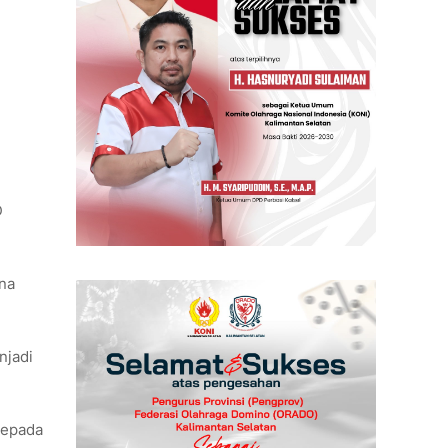
D
ana
njadi
kepada