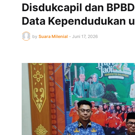
Disdukcapil dan BPBD
Data Kependudukan 
by
Suara Milenial
-
Juni 17, 2026