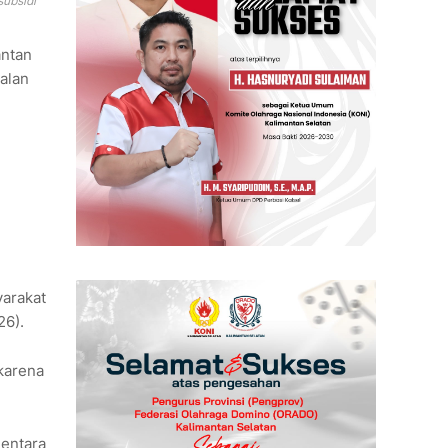
ubsidi
antan
alan
yarakat
26).
karena
mentara