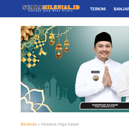
TERKINI
BANJA
Beranda
hiswana miga kalsel