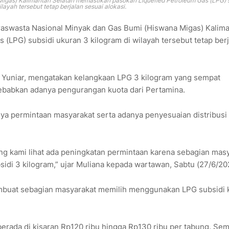
gas) Kalimantan Selatan memastikan pasokan Liquefied Petroleum Gas (LPG) s
layah tersebut tetap berjalan sesuai alokasi.
aswasta Nasional Minyak dan Gas Bumi (Hiswana Migas) Kalim
(LPG) subsidi ukuran 3 kilogram di wilayah tersebut tetap berj
a Yuniar, mengatakan kelangkaan LPG 3 kilogram yang sempat
sebabkan adanya pengurangan kuota dari Pertamina.
nya permintaan masyarakat serta adanya penyesuaian distribusi
ang kami lihat ada peningkatan permintaan karena sebagian mas
sidi 3 kilogram,” ujar Muliana kepada wartawan, Sabtu (27/6/20
embuat sebagian masyarakat memilih menggunakan LPG subsidi 
 berada di kisaran Rp120 ribu hingga Rp130 ribu per tabung. Se