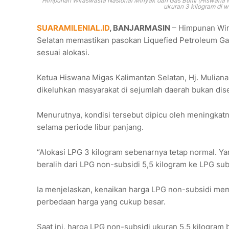
Himpunan Wiraswasta Nasional Minyak dan Gas Bumi (Hiswana Mi
ukuran 3 kilogram di wi
SUARAMILENIAL.ID
, BANJARMASIN
– Himpunan Wir
Selatan memastikan pasokan Liquefied Petroleum Gas 
sesuai alokasi.
Ketua Hiswana Migas Kalimantan Selatan, Hj. Mulian
dikeluhkan masyarakat di sejumlah daerah bukan di
Menurutnya, kondisi tersebut dipicu oleh meningkat
selama periode libur panjang.
“Alokasi LPG 3 kilogram sebenarnya tetap normal. Y
beralih dari LPG non-subsidi 5,5 kilogram ke LPG sub
Ia menjelaskan, kenaikan harga LPG non-subsidi m
perbedaan harga yang cukup besar.
Saat ini, harga LPG non-subsidi ukuran 5,5 kilogram