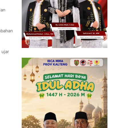
lan
mbahan
 ujar