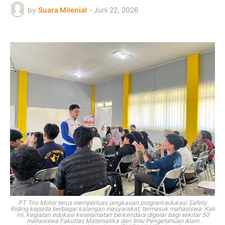
by
Suara Milenial
-
Juni 22, 2026
PT Trio Motor terus memperluas jangkauan program edukasi Safety
Riding kepada berbagai kalangan masyarakat, termasuk mahasiswa. Kali
ini, kegiatan edukasi keselamatan berkendara digelar bagi sekitar 50
mahasiswa Fakultas Matematika dan Ilmu Pengetahuan Alam