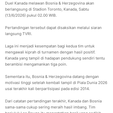
Duel Kanada melawan Bosnia & Herzegovina akan
berlangsung di Stadion Toronto, Kanada, Sabtu
(13/6/2026) pukul 02.00 WIB.
Pertandingan tersebut dapat disaksikan melalui siaran
langsung TVRI.
Laga ini menjadi kesempatan bagi kedua tim untuk
mengawali kiprah di turnamen dengan hasil positif.
Kanada yang tampil di hadapan pendukung sendiri tentu
berambisi mengamankan tiga poin.
Sementara itu, Bosnia & Herzegovina datang dengan
motivasi tinggi setelah kembali tampil di Piala Dunia 2026
usai terakhir kali berpartisipasi pada edisi 2014.
Dari catatan pertandingan terakhir, Kanada dan Bosnia
sama-sama cukup sering meraih hasil imbang. Tim