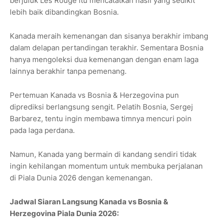
berjuluk Les Rouge itu mencatatkan hasil yang sedikit
lebih baik dibandingkan Bosnia.
Kanada meraih kemenangan dan sisanya berakhir imbang
dalam delapan pertandingan terakhir. Sementara Bosnia
hanya mengoleksi dua kemenangan dengan enam laga
lainnya berakhir tanpa pemenang.
Pertemuan Kanada vs Bosnia & Herzegovina pun
diprediksi berlangsung sengit. Pelatih Bosnia, Sergej
Barbarez, tentu ingin membawa timnya mencuri poin
pada laga perdana.
Namun, Kanada yang bermain di kandang sendiri tidak
ingin kehilangan momentum untuk membuka perjalanan
di Piala Dunia 2026 dengan kemenangan.
Jadwal Siaran Langsung Kanada vs Bosnia &
Herzegovina Piala Dunia 2026: